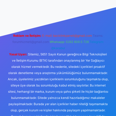
ella.casino/
Reklam ve İletişim:
E-mail:
backlinkpaneli@gmail.com
Teams:
forumhizmeti@gmail.com
Whatsapp: 0262 606 0 726
Telegram:
@karabul
Yasal Uyarı:
Sitemiz, 5651 Sayılı Kanun gereğince Bilgi Teknolojileri
ve İletişim Kurumu (BTK) tarafından onaylanmış bir Yer Sağlayıcı
olarak hizmet vermektedir. Bu nedenle, sitedeki içerikleri proaktif
olarak denetleme veya araştırma yükümlülüğümüz bulunmamaktadır.
Ancak, üyelerimiz yazdıkları içeriklerin sorumluluğunu taşımakta olup,
siteye üye olarak bu sorumluluğu kabul etmiş sayılırlar. Bu internet
sitesi, herhangi bir marka, kurum veya şahıs şirketi ile hiçbir bağlantısı
bulunmamaktadır. Sitede yalnızca kendi hazırladığımız makaleler
paylaşılmaktadır. Burada yer alan içerikler haber niteliği taşımamakta
olup, gerçek kurum ve kişiler hakkında paylaşım yapılmamaktadır.