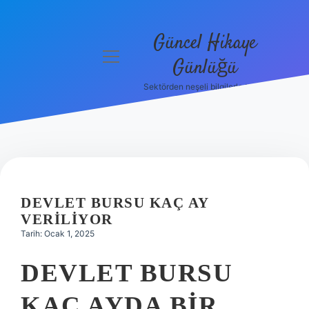
Güncel Hikaye
menüyü
Günlüğü
aç
Sektörden neşeli bilgilerle tanış!
Anasayfa
Gizlilik
Politikası
Yasal Uyarı
DEVLET BURSU KAÇ AY
Hakkımızda
VERILIYOR
Tarih: Ocak 1, 2025
DEVLET BURSU
KAÇ AYDA BIR