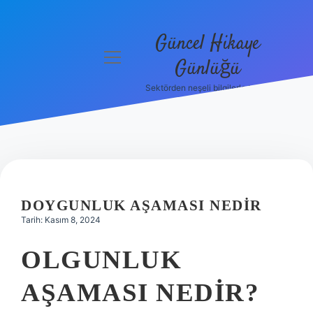
Güncel Hikaye
menüyü
Günlüğü
aç
Sektörden neşeli bilgilerle tanış!
Anasayfa
Gizlilik
Politikası
Yasal Uyarı
DOYGUNLUK AŞAMASI NEDIR
Hakkımızda
Tarih: Kasım 8, 2024
OLGUNLUK
AŞAMASI NEDIR?