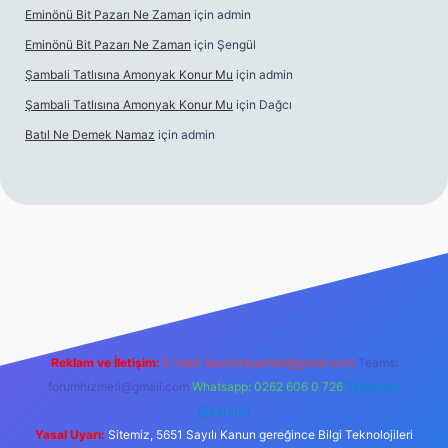
Eminönü Bit Pazarı Ne Zaman
için
admin
Eminönü Bit Pazarı Ne Zaman
için
Şengül
Şambali Tatlısına Amonyak Konur Mu
için
admin
Şambali Tatlısına Amonyak Konur Mu
için
Dağcı
Batıl Ne Demek Namaz
için
admin
lla.casino/
Reklam ve İletişim:
E-mail:
backlinkpaneli@gmail.com
Teams:
forumhizmeti@gmail.com
Whatsapp: 0262 606 0 726
Telegram:
@karabul
Yasal Uyarı:
Sitemiz, 5651 Sayılı Kanun gereğince Bilgi Teknolojileri