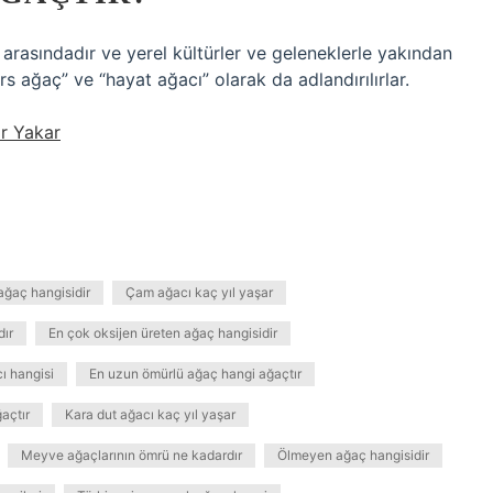
arasındadır ve yerel kültürler ve geleneklerle yakından
rs ağaç” ve “hayat ağacı” olarak da adlandırılırlar.
ar Yakar
ağaç hangisidir
Çam ağacı kaç yıl yaşar
dır
En çok oksijen üreten ağaç hangisidir
ı hangisi
En uzun ömürlü ağaç hangi ağaçtır
açtır
Kara dut ağacı kaç yıl yaşar
Meyve ağaçlarının ömrü ne kadardır
Ölmeyen ağaç hangisidir