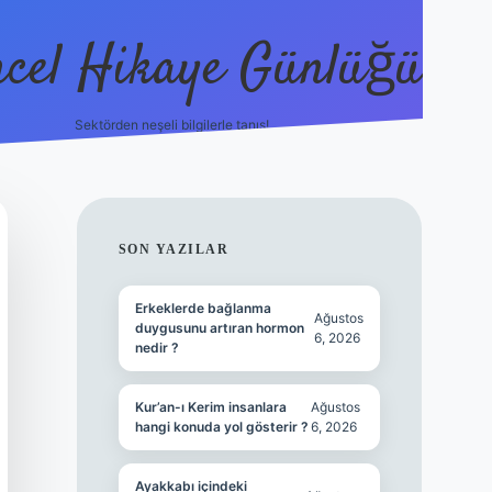
cel Hikaye Günlüğü
Sektörden neşeli bilgilerle tanış!
https://pia
SIDEBAR
SON YAZILAR
Erkeklerde bağlanma
Ağustos
duygusunu artıran hormon
6, 2026
nedir ?
Kur’an-ı Kerim insanlara
Ağustos
hangi konuda yol gösterir ?
6, 2026
Ayakkabı içindeki