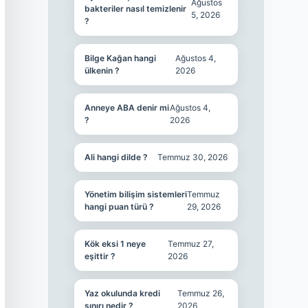
Ağustos
bakteriler nasıl temizlenir
5, 2026
?
Bilge Kağan hangi
Ağustos 4,
ülkenin ?
2026
Anneye ABA denir mi
Ağustos 4,
?
2026
Ali hangi dilde ?
Temmuz 30, 2026
Yönetim bilişim sistemleri
Temmuz
hangi puan türü ?
29, 2026
Kök eksi 1 neye
Temmuz 27,
eşittir ?
2026
Yaz okulunda kredi
Temmuz 26,
sınırı nedir ?
2026