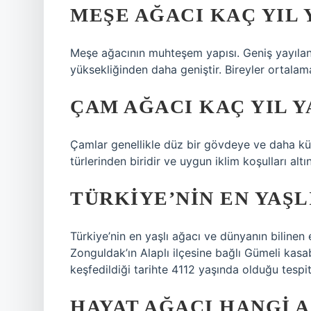
MEŞE AĞACI KAÇ YIL 
Meşe ağacının muhteşem yapısı. Geniş yayılan b
yüksekliğinden daha geniştir. Bireyler ortalam
ÇAM AĞACI KAÇ YIL Y
Çamlar genellikle düz bir gövdeye ve daha kü
türlerinden biridir ve uygun iklim koşulları alt
TÜRKIYE’NIN EN YAŞL
Türkiye’nin en yaşlı ağacı ve dünyanın bilinen
Zonguldak’ın Alaplı ilçesine bağlı Gümeli kasa
keşfedildiği tarihte 4112 yaşında olduğu tespit 
HAYAT AĞACI HANGI 