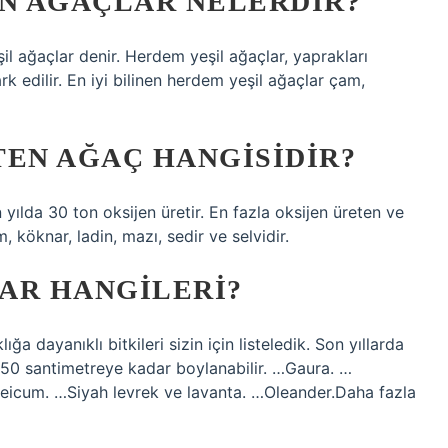
AN AĞAÇLAR NELERDIR?
l ağaçlar denir. Herdem yeşil ağaçlar, yaprakları
k edilir. En iyi bilinen herdem yeşil ağaçlar çam,
TEN AĞAÇ HANGISIDIR?
 yılda 30 ton oksijen üretir. En fazla oksijen üreten ve
 köknar, ladin, mazı, sedir ve selvidir.
AR HANGILERI?
 dayanıklı bitkileri sizin için listeledik. Son yıllarda
 50 santimetreye kadar boylanabilir. …Gaura. …
icum. …Siyah levrek ve lavanta. …Oleander.Daha fazla