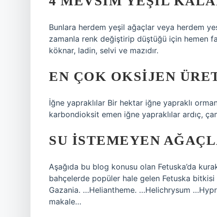
4 MEVSIM YEŞIL KAL
Bunlara herdem yeşil ağaçlar veya herdem yeşi
zamanla renk değiştirip düştüğü için hemen far
köknar, ladin, selvi ve mazıdır.
EN ÇOK OKSIJEN ÜRE
İğne yapraklılar Bir hektar iğne yapraklı orman
karbondioksit emen iğne yapraklılar ardıç, çam,
SU ISTEMEYEN AĞAÇL
Aşağıda bu blog konusu olan Fetuska’da kuraklığa
bahçelerde popüler hale gelen Fetuska bitkisi
Gazania. …Heliantheme. …Helichrysum …Hypre
makale…