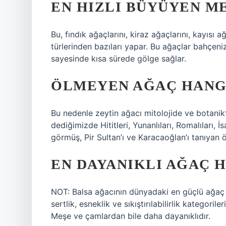
EN HIZLI BÜYÜYEN M
Bu, fındık ağaçlarını, kiraz ağaçlarını, kayısı 
türlerinden bazıları yapar. Bu ağaçlar bahçeni
sayesinde kısa sürede gölge sağlar.
ÖLMEYEN AĞAÇ HANGI
Bu nedenle zeytin ağacı mitolojide ve botanikt
dediğimizde Hititleri, Yunanlıları, Romalıları, İ
görmüş, Pir Sultan’ı ve Karacaoğlan’ı tanıyan
EN DAYANIKLI AĞAÇ H
NOT: Balsa ağacının dünyadaki en güçlü ağaç o
sertlik, esneklik ve sıkıştırılabilirlik kategor
Meşe ve çamlardan bile daha dayanıklıdır.