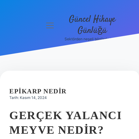
Güncel Hikaye
menüyü
Günlüğü
aç
Sektörden neşeli bilgilerle tanış!
Anasayfa
Gizlilik
Politikası
Yasal Uyarı
EPIKARP NEDIR
Hakkımızda
Tarih: Kasım 14, 2024
GERÇEK YALANCI
MEYVE NEDIR?