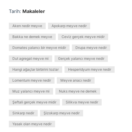
Tarih:
Makaleler
Aken nedir meyve
Apokarp meyve nedir
Bakka ne demek meyve
Ceviz gerçek meyve midir
Domates yalancı bir meyve midir
Drupa meyve nedir
Dut agregat meyve mi
Gerçek yalancı meyve nedir
Hangi ağaçlar birbirini tozlar
Hesperidyum meyve nedir
Lomentum meyve nedir
Meyve anacı nedir
Muz yalancı meyve mi
Nuks meyve ne demek
Şeftali gerçek meyve midir
Silikva meyve nedir
Sinkarp nedir
Şizokarp meyve nedir
Yasak olan meyve nedir