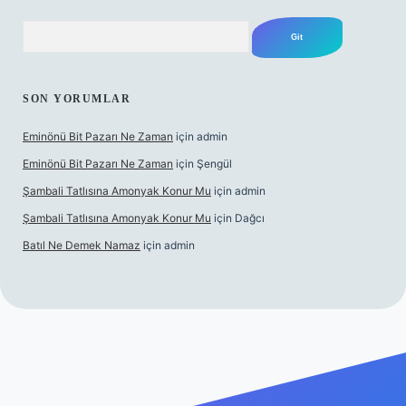
Arama
SON YORUMLAR
Eminönü Bit Pazarı Ne Zaman
için
admin
Eminönü Bit Pazarı Ne Zaman
için
Şengül
Şambali Tatlısına Amonyak Konur Mu
için
admin
Şambali Tatlısına Amonyak Konur Mu
için
Dağcı
Batıl Ne Demek Namaz
için
admin
ino/