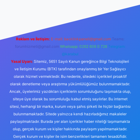
ella.casino/
Reklam ve İletişim:
E-mail:
backlinkpaneli@gmail.com
Teams:
forumhizmeti@gmail.com
Whatsapp: 0262 606 0 726
Telegram:
@karabul
Yasal Uyarı:
Sitemiz, 5651 Sayılı Kanun gereğince Bilgi Teknolojileri
ve İletişim Kurumu (BTK) tarafından onaylanmış bir Yer Sağlayıcı
olarak hizmet vermektedir. Bu nedenle, sitedeki içerikleri proaktif
olarak denetleme veya araştırma yükümlülüğümüz bulunmamaktadır.
Ancak, üyelerimiz yazdıkları içeriklerin sorumluluğunu taşımakta olup,
siteye üye olarak bu sorumluluğu kabul etmiş sayılırlar. Bu internet
sitesi, herhangi bir marka, kurum veya şahıs şirketi ile hiçbir bağlantısı
bulunmamaktadır. Sitede yalnızca kendi hazırladığımız makaleler
paylaşılmaktadır. Burada yer alan içerikler haber niteliği taşımamakta
olup, gerçek kurum ve kişiler hakkında paylaşım yapılmamaktadır.
Gerçek kurum ve kişiler ile isim benzerlikleri tamamen tesadüfidir.