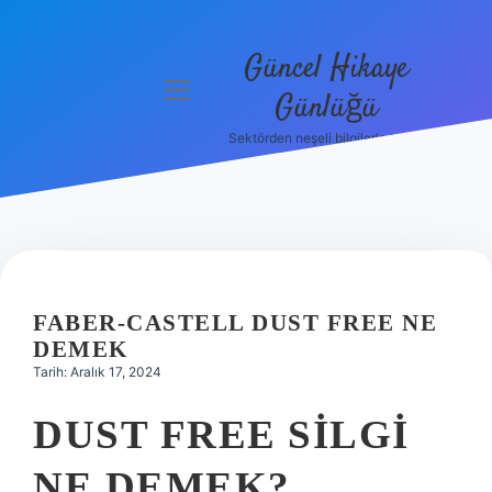
Güncel Hikaye
menüyü
Günlüğü
aç
Sektörden neşeli bilgilerle tanış!
Anasayfa
Gizlilik
Politikası
Yasal Uyarı
FABER-CASTELL DUST FREE NE
Hakkımızda
DEMEK
Tarih: Aralık 17, 2024
DUST FREE SILGI
NE DEMEK?