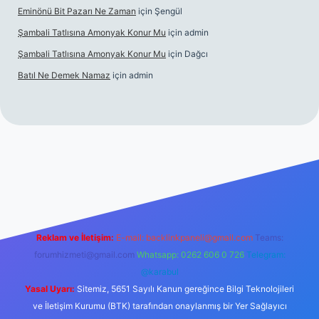
Eminönü Bit Pazarı Ne Zaman
için
Şengül
Şambali Tatlısına Amonyak Konur Mu
için
admin
Şambali Tatlısına Amonyak Konur Mu
için
Dağcı
Batıl Ne Demek Namaz
için
admin
abella.casino/
Reklam ve İletişim:
E-mail:
backlinkpaneli@gmail.com
Teams:
forumhizmeti@gmail.com
Whatsapp: 0262 606 0 726
Telegram:
@karabul
Yasal Uyarı:
Sitemiz, 5651 Sayılı Kanun gereğince Bilgi Teknolojileri
ve İletişim Kurumu (BTK) tarafından onaylanmış bir Yer Sağlayıcı