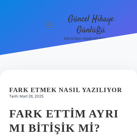
Güncel Hikaye
menüyü
Günlüğü
aç
Sektörden neşeli bilgilerle tanış!
Anasayfa
Gizlilik
Politikası
Yasal Uyarı
FARK ETMEK NASIL YAZILIYOR
Hakkımızda
Tarih: Mart 26, 2025
FARK ETTIM AYRI
MI BITIŞIK MI?