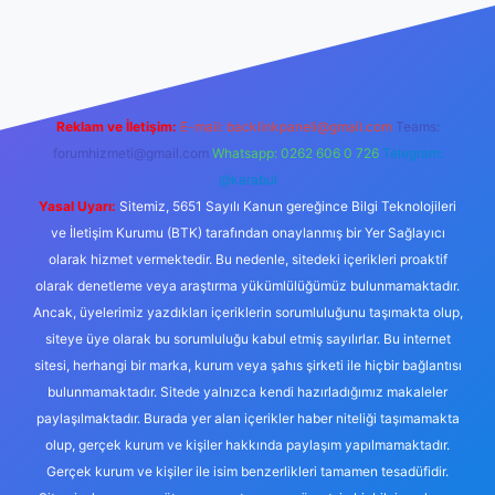
iabella.casino/
Reklam ve İletişim:
E-mail:
backlinkpaneli@gmail.com
Teams:
forumhizmeti@gmail.com
Whatsapp: 0262 606 0 726
Telegram:
@karabul
Yasal Uyarı:
Sitemiz, 5651 Sayılı Kanun gereğince Bilgi Teknolojileri
ve İletişim Kurumu (BTK) tarafından onaylanmış bir Yer Sağlayıcı
olarak hizmet vermektedir. Bu nedenle, sitedeki içerikleri proaktif
olarak denetleme veya araştırma yükümlülüğümüz bulunmamaktadır.
Ancak, üyelerimiz yazdıkları içeriklerin sorumluluğunu taşımakta olup,
siteye üye olarak bu sorumluluğu kabul etmiş sayılırlar. Bu internet
sitesi, herhangi bir marka, kurum veya şahıs şirketi ile hiçbir bağlantısı
bulunmamaktadır. Sitede yalnızca kendi hazırladığımız makaleler
paylaşılmaktadır. Burada yer alan içerikler haber niteliği taşımamakta
olup, gerçek kurum ve kişiler hakkında paylaşım yapılmamaktadır.
Gerçek kurum ve kişiler ile isim benzerlikleri tamamen tesadüfidir.