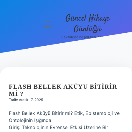
Güncel Hikaye
menüyü
Günlüğü
aç
Sektörden neşeli bilgilerle tanış!
Anasayfa
Gizlilik
Politikası
Yasal Uyarı
FLASH BELLEK AKÜYÜ BITIRIR
Hakkımızda
MI ?
Tarih: Aralık 17, 2025
Flash Bellek Aküyü Bitirir mi? Etik, Epistemoloji ve
Ontolojinin Işığında
Giriş: Teknolojinin Evrensel Etkisi Üzerine Bir