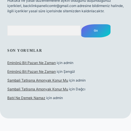
Hukuka ve yasal düzenlemelere aykırı olduğunu düşündüğünüz
içerikleri,
backlinkpanelicomtr@gmail.com
adresine bildirmeniz halinde,
ilgili içerikler yasal süre içerisinde sitemizden kaldırılacaktır.
Arama
SON YORUMLAR
Eminönü Bit Pazarı Ne Zaman
için
admin
Eminönü Bit Pazarı Ne Zaman
için
Şengül
Şambali Tatlısına Amonyak Konur Mu
için
admin
Şambali Tatlısına Amonyak Konur Mu
için
Dağcı
Batıl Ne Demek Namaz
için
admin