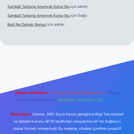
Şambali Tatlısına Amonyak Konur Mu
için
admin
Şambali Tatlısına Amonyak Konur Mu
için
Dağcı
Batıl Ne Demek Namaz
için
admin
la.casino/
Reklam ve İletişim:
E-mail:
backlinkpaneli@gmail.com
Teams:
forumhizmeti@gmail.com
Whatsapp: 0262 606 0 726
Telegram:
@karabul
Yasal Uyarı:
Sitemiz, 5651 Sayılı Kanun gereğince Bilgi Teknolojileri
ve İletişim Kurumu (BTK) tarafından onaylanmış bir Yer Sağlayıcı
olarak hizmet vermektedir. Bu nedenle, sitedeki içerikleri proaktif