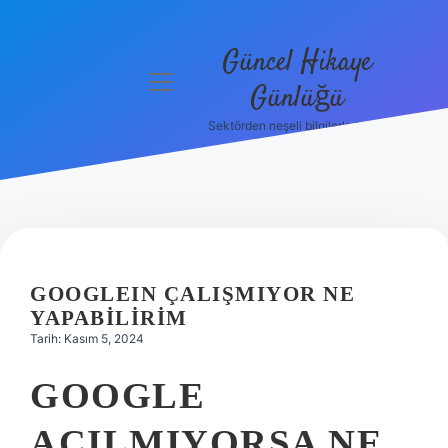
Güncel Hikaye
menüyü
Günlüğü
aç
Sektörden neşeli bilgilerle tanış!
Anasayfa
Gizlilik
Politikası
Yasal Uyarı
GOOGLEIN ÇALIŞMIYOR NE
Hakkımızda
YAPABILIRIM
Tarih: Kasım 5, 2024
GOOGLE
AÇILMIYORSA NE