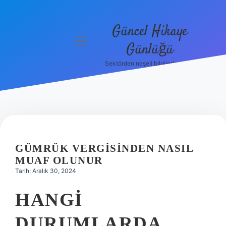
Güncel Hikaye
menüyü
Günlüğü
aç
Sektörden neşeli bilgilerle tanış!
Anasayfa
Gizlilik
Politikası
Yasal Uyarı
GÜMRÜK VERGISINDEN NASIL
Hakkımızda
MUAF OLUNUR
Tarih: Aralık 30, 2024
HANGI
DURUMLARDA