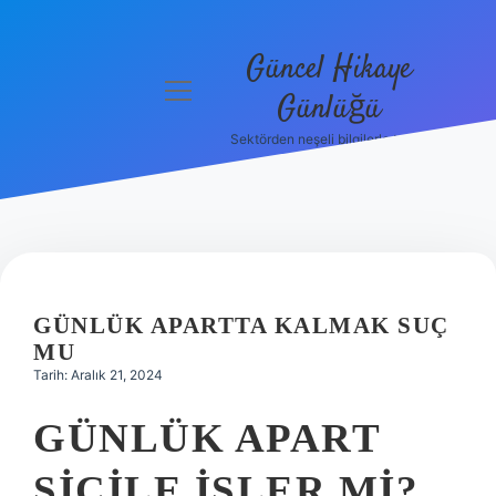
Güncel Hikaye
menüyü
Günlüğü
aç
Sektörden neşeli bilgilerle tanış!
Anasayfa
Gizlilik
Politikası
Yasal Uyarı
GÜNLÜK APARTTA KALMAK SUÇ
Hakkımızda
MU
Tarih: Aralık 21, 2024
GÜNLÜK APART
SICILE IŞLER MI?