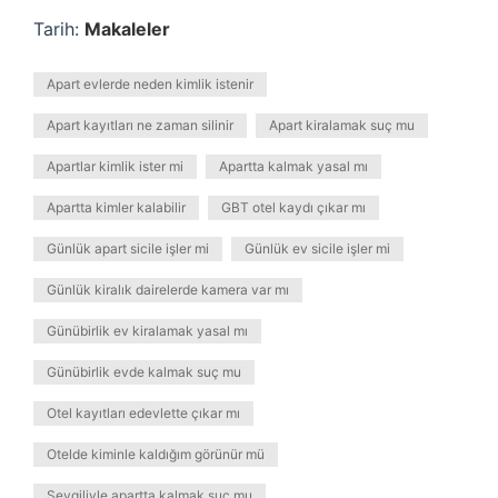
Tarih:
Makaleler
Apart evlerde neden kimlik istenir
Apart kayıtları ne zaman silinir
Apart kiralamak suç mu
Apartlar kimlik ister mi
Apartta kalmak yasal mı
Apartta kimler kalabilir
GBT otel kaydı çıkar mı
Günlük apart sicile işler mi
Günlük ev sicile işler mi
Günlük kiralık dairelerde kamera var mı
Günübirlik ev kiralamak yasal mı
Günübirlik evde kalmak suç mu
Otel kayıtları edevlette çıkar mı
Otelde kiminle kaldığım görünür mü
Sevgiliyle apartta kalmak suç mu