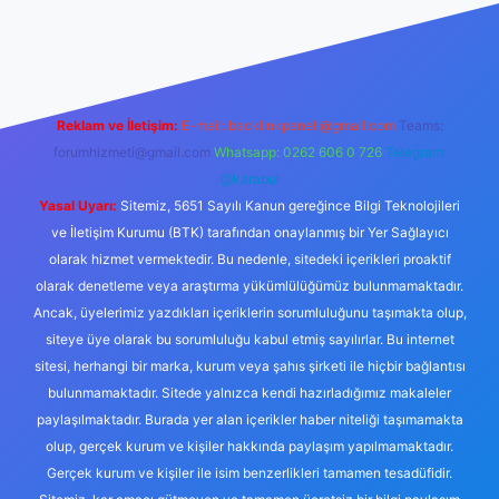
no/
Reklam ve İletişim:
E-mail:
backlinkpaneli@gmail.com
Teams:
forumhizmeti@gmail.com
Whatsapp: 0262 606 0 726
Telegram:
@karabul
Yasal Uyarı:
Sitemiz, 5651 Sayılı Kanun gereğince Bilgi Teknolojileri
ve İletişim Kurumu (BTK) tarafından onaylanmış bir Yer Sağlayıcı
olarak hizmet vermektedir. Bu nedenle, sitedeki içerikleri proaktif
olarak denetleme veya araştırma yükümlülüğümüz bulunmamaktadır.
Ancak, üyelerimiz yazdıkları içeriklerin sorumluluğunu taşımakta olup,
siteye üye olarak bu sorumluluğu kabul etmiş sayılırlar. Bu internet
sitesi, herhangi bir marka, kurum veya şahıs şirketi ile hiçbir bağlantısı
bulunmamaktadır. Sitede yalnızca kendi hazırladığımız makaleler
paylaşılmaktadır. Burada yer alan içerikler haber niteliği taşımamakta
olup, gerçek kurum ve kişiler hakkında paylaşım yapılmamaktadır.
Gerçek kurum ve kişiler ile isim benzerlikleri tamamen tesadüfidir.