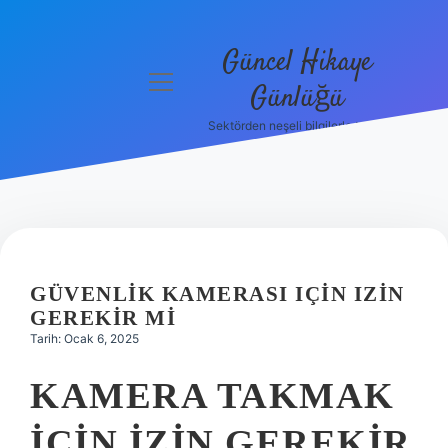
Güncel Hikaye
menüyü
Günlüğü
aç
Sektörden neşeli bilgilerle tanış!
Anasayfa
Gizlilik
Politikası
Yasal Uyarı
GÜVENLIK KAMERASI IÇIN IZIN
Hakkımızda
GEREKIR MI
Tarih: Ocak 6, 2025
KAMERA TAKMAK
IÇIN IZIN GEREKIR