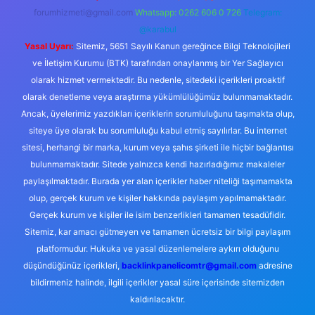
forumhizmeti@gmail.com
Whatsapp: 0262 606 0 726
Telegram:
@karabul
Yasal Uyarı:
Sitemiz, 5651 Sayılı Kanun gereğince Bilgi Teknolojileri
ve İletişim Kurumu (BTK) tarafından onaylanmış bir Yer Sağlayıcı
olarak hizmet vermektedir. Bu nedenle, sitedeki içerikleri proaktif
olarak denetleme veya araştırma yükümlülüğümüz bulunmamaktadır.
Ancak, üyelerimiz yazdıkları içeriklerin sorumluluğunu taşımakta olup,
siteye üye olarak bu sorumluluğu kabul etmiş sayılırlar. Bu internet
sitesi, herhangi bir marka, kurum veya şahıs şirketi ile hiçbir bağlantısı
bulunmamaktadır. Sitede yalnızca kendi hazırladığımız makaleler
paylaşılmaktadır. Burada yer alan içerikler haber niteliği taşımamakta
olup, gerçek kurum ve kişiler hakkında paylaşım yapılmamaktadır.
Gerçek kurum ve kişiler ile isim benzerlikleri tamamen tesadüfidir.
Sitemiz, kar amacı gütmeyen ve tamamen ücretsiz bir bilgi paylaşım
platformudur. Hukuka ve yasal düzenlemelere aykırı olduğunu
düşündüğünüz içerikleri,
backlinkpanelicomtr@gmail.com
adresine
bildirmeniz halinde, ilgili içerikler yasal süre içerisinde sitemizden
kaldırılacaktır.