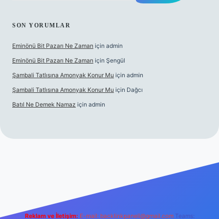
SON YORUMLAR
Eminönü Bit Pazarı Ne Zaman
için
admin
Eminönü Bit Pazarı Ne Zaman
için
Şengül
Şambali Tatlısına Amonyak Konur Mu
için
admin
Şambali Tatlısına Amonyak Konur Mu
için
Dağcı
Batıl Ne Demek Namaz
için
admin
lla.casino/
Reklam ve İletişim:
E-mail:
backlinkpaneli@gmail.com
Teams: