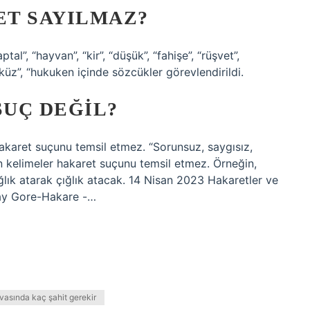
ET SAYILMAZ?
tal”, “hayvan”, “kir”, “düşük”, “fahişe”, “rüşvet”,
“öküz”, “hukuken içinde sözcükler görevlendirildi.
UÇ DEĞIL?
akaret suçunu temsil etmez. “Sorunsuz, saygısız,
n kelimeler hakaret suçunu temsil etmez. Örneğin,
lık atarak çığlık atacak. 14 Nisan 2023 Hakaretler ve
tay Gore-Hakare -…
vasında kaç şahit gerekir