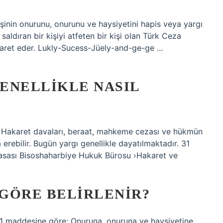
 kişinin onurunu, onurunu ve haysiyetini hapis veya yargı
saldıran bir kişiyi atfeten bir kişi olan Türk Ceza
karet eder. Lukly-Sucess-Jüely-and-ge-ge …
ENELLIKLE NASIL
r? Hakaret davaları, beraat, mahkeme cezası ve hükmün
rebilir. Bugün yargı genellikle dayatılmaktadır. 31
sası Bisoshaharbiye Hukuk Bürosu ›Hakaret ve
GÖRE BELIRLENIR?
/1 maddesine göre; Onuruna, onuruna ve haysiyetine