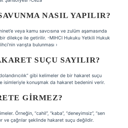
at Şansölyesi ›Ceza
SAVUNMA NASIL YAPILIR?
inet’e veya kamu savcısına ve zulüm aşamasında
bir dilekçe ile getirilir. -MIHCI Hukuku Yetkili Hukuk
hci’nin varışta bulunması ›
KARET SUÇU SAYILIR?
“dolandırıcılık” gibi kelimeler de bir hakaret suçu
iye isimleriyle konuşmak da hakaret bedenini verir.
RETE GIRMEZ?
eler. Örneğin, “cahil”, “kaba”, “deneyimsiz”, “sen
r ve çağrılar şeklinde hakaret suçu değildir.