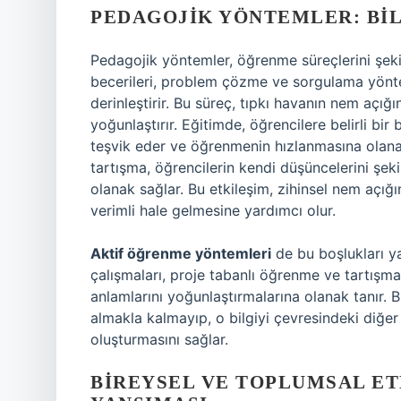
PEDAGOJIK YÖNTEMLER: BI
Pedagojik yöntemler, öğrenme süreçlerini şeki
becerileri, problem çözme ve sorgulama yöntem
derinleştirir. Bu süreç, tıpkı havanın nem açığın
yoğunlaştırır. Eğitimde, öğrencilere belirli b
teşvik eder ve öğrenmenin hızlanmasına olanak
tartışma, öğrencilerin kendi düşüncelerini şekil
olanak sağlar. Bu etkileşim, zihinsel nem açı
verimli hale gelmesine yardımcı olur.
Aktif öğrenme yöntemleri
de bu boşlukları ya
çalışmaları, proje tabanlı öğrenme ve tartışmal
anlamlarını yoğunlaştırmalarına olanak tanır. B
almakla kalmayıp, o bilgiyi çevresindeki diğer b
oluşturmasını sağlar.
BIREYSEL VE TOPLUMSAL ET