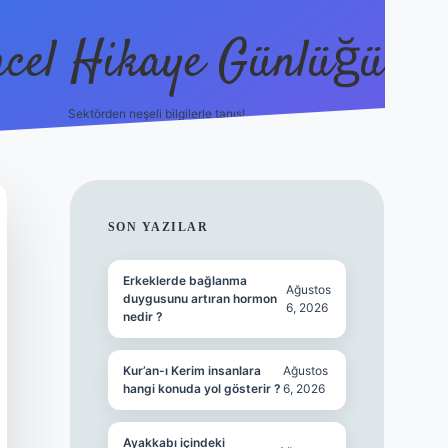
cel Hikaye Günlüğü
Sektörden neşeli bilgilerle tanış!
https://piabella.casino/
SIDEBAR
SON YAZILAR
Erkeklerde bağlanma
Ağustos
duygusunu artıran hormon
6, 2026
nedir ?
Kur’an-ı Kerim insanlara
Ağustos
hangi konuda yol gösterir ?
6, 2026
Ayakkabı içindeki