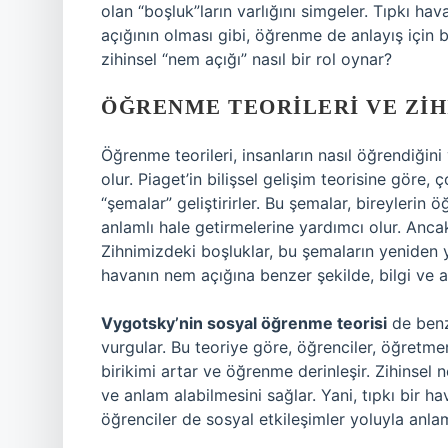
olan “boşluk”ların varlığını simgeler. Tıpkı ha
açığının olması gibi, öğrenme de anlayış için 
zihinsel “nem açığı” nasıl bir rol oynar?
ÖĞRENME TEORILERI VE ZIH
Öğrenme teorileri, insanların nasıl öğrendiğini
olur. Piaget’in bilişsel gelişim teorisine göre
“şemalar” geliştirirler. Bu şemalar, bireylerin öğr
anlamlı hale getirmelerine yardımcı olur. Anca
Zihnimizdeki boşluklar, bu şemaların yeniden ya
havanın nem açığına benzer şekilde, bilgi ve an
Vygotsky’nin sosyal öğrenme teorisi
de benz
vurgular. Bu teoriye göre, öğrenciler, öğretmen
birikimi artar ve öğrenme derinleşir. Zihinsel n
ve anlam alabilmesini sağlar. Yani, tıpkı bir h
öğrenciler de sosyal etkileşimler yoluyla anlam