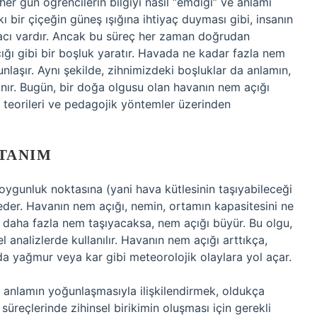
 her gün öğrencilerin bilgiyi nasıl “emdiği” ve anlamı
ı bir çiçeğin güneş ışığına ihtiyaç duyması gibi, insanın
cı vardır. Ancak bu süreç her zaman doğrudan
ığı gibi bir boşluk yaratır. Havada ne kadar fazla nem
nlaşır. Aynı şekilde, zihnimizdeki boşluklar da anlamın,
anır. Bugün, bir doğa olgusu olan havanın nem açığı
e teorileri ve pedagojik yöntemler üzerinden
 TANIM
ygunluk noktasına (yani hava kütlesinin taşıyabileceği
 eder. Havanın nem açığı, nemin, ortamın kapasitesini ne
a daha fazla nem taşıyacaksa, nem açığı büyür. Bu olgu,
 analizlerde kullanılır. Havanın nem açığı arttıkça,
da yağmur veya kar gibi meteorolojik olaylara yol açar.
 anlamın yoğunlaşmasıyla ilişkilendirmek, oldukça
reçlerinde zihinsel birikimin oluşması için gerekli