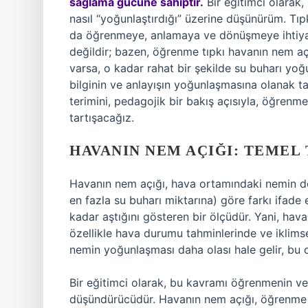
sağlama gücüne sahiptir.
Bir eğitimci olarak,
nasıl “yoğunlaştırdığı” üzerine düşünürüm. Tıpk
da öğrenmeye, anlamaya ve dönüşmeye ihtiya
değildir; bazen, öğrenme tıpkı havanın nem aç
varsa, o kadar rahat bir şekilde su buharı yoğu
bilginin ve anlayışın yoğunlaşmasına olanak t
terimini, pedagojik bir bakış açısıyla, öğrenm
tartışacağız.
HAVANIN NEM AÇIĞI: TEMEL
Havanın nem açığı, hava ortamındaki nemin do
en fazla su buharı miktarına) göre farkı ifade
kadar aştığını gösteren bir ölçüdür. Yani, hav
özellikle hava durumu tahminlerinde ve iklimsel
nemin yoğunlaşması daha olası hale gelir, bu 
Bir eğitimci olarak, bu kavramı öğrenmenin ve
düşündürücüdür. Havanın nem açığı, öğrenme sü