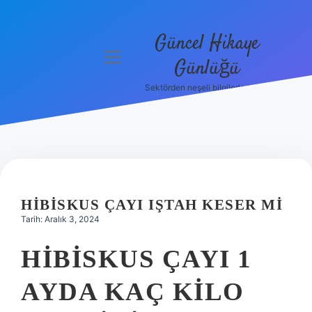
Güncel Hikaye
menüyü
Günlüğü
aç
Sektörden neşeli bilgilerle tanış!
Anasayfa
Gizlilik
Politikası
Yasal Uyarı
HIBISKUS ÇAYI IŞTAH KESER MI
Hakkımızda
Tarih: Aralık 3, 2024
HIBISKUS ÇAYI 1
AYDA KAÇ KILO