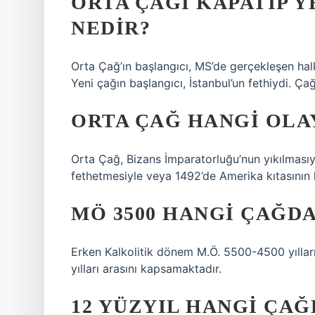
ORTA ÇAĞI KAPATIP Y
NEDIR?
Orta Çağ’ın başlangıcı, MS’de gerçekleşen halk
Yeni çağın başlangıcı, İstanbul’un fethiydi. Ça
ORTA ÇAĞ HANGI OLAY
Orta Çağ, Bizans İmparatorluğu’nun yıkılmasıy
fethetmesiyle veya 1492’de Amerika kıtasının k
MÖ 3500 HANGI ÇAĞDA
Erken Kalkolitik dönem M.Ö. 5500-4500 yıllar
yılları arasını kapsamaktadır.
12 YÜZYIL HANGI ÇAĞ