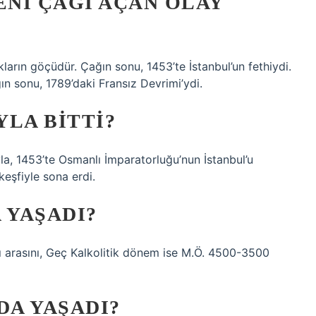
ENI ÇAĞI AÇAN OLAY
ların göçüdür. Çağın sonu, 1453’te İstanbul’un fethiydi.
ğın sonu, 1789’daki Fransız Devrimi’ydi.
LA BITTI?
la, 1453’te Osmanlı İmparatorluğu’nun İstanbul’u
eşfiyle sona erdi.
 YAŞADI?
ı arasını, Geç Kalkolitik dönem ise M.Ö. 4500-3500
DA YAŞADI?