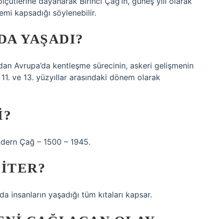
 ölçütlerine dayanarak Birinci Çağ’ın, güneş yılı olarak
i kapsadığı söylenebilir.
DA YAŞADI?
ndan Avrupa’da kentleşme sürecinin, askeri gelişmenin
 11. ve 13. yüzyıllar arasındaki dönem olarak
I?
dern Çağ – 1500 – 1945.
BITER?
nda insanların yaşadığı tüm kıtaları kapsar.