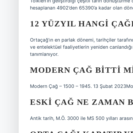
Tolkien’in geliştirdiği çeşitli tarih dönüştürme
hesaplanan 4902’den 65390’a kadar olan dönem
12 YÜZYIL HANGI ÇAĞ
Ortaçağ’ın en parlak dönemi, tarihçiler tarafı
ve entelektüel faaliyetlerin yeniden canlandığı
tanımlanıyor.
MODERN ÇAĞ BITTI M
Modern Çağ – 1500 – 1945. 13 Şubat 2023Mo
ESKI ÇAĞ NE ZAMAN 
Antik tarih, M.Ö. 3000 ile MS 500 yılları arası