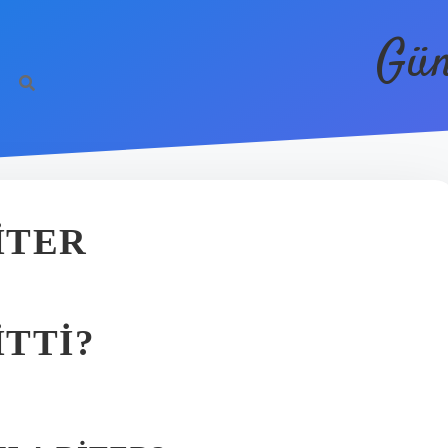
Gün
BITER
ITTI?