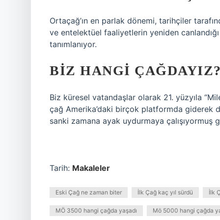
Ortaçağ’ın en parlak dönemi, tarihçiler tarafı
ve entelektüel faaliyetlerin yeniden canlandığı
tanımlanıyor.
BIZ HANGI ÇAĞDAYIZ
Biz küresel vatandaşlar olarak 21. yüzyıla “Mil
çağ Amerika’daki birçok platformda giderek dah
sanki zamana ayak uydurmaya çalışıyormuş gi
Tarih:
Makaleler
Eski Çağ ne zaman biter
İlk Çağ kaç yıl sürdü
İlk 
MÖ 3500 hangi çağda yaşadı
Mö 5000 hangi çağda y