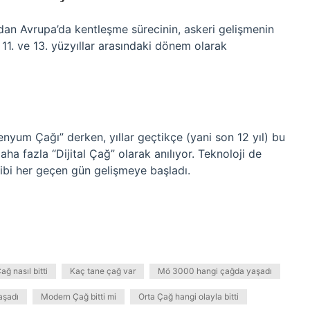
ndan Avrupa’da kentleşme sürecinin, askeri gelişmenin
 11. ve 13. yüzyıllar arasındaki dönem olarak
?
enyum Çağı” derken, yıllar geçtikçe (yani son 12 yıl) bu
a fazla “Dijital Çağ” olarak anılıyor. Teknoloji de
bi her geçen gün gelişmeye başladı.
Çağ nasıl bitti
Kaç tane çağ var
Mö 3000 hangi çağda yaşadı
aşadı
Modern Çağ bitti mi
Orta Çağ hangi olayla bitti