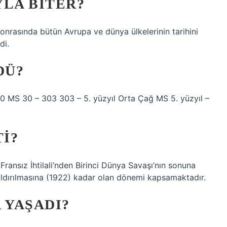
YLA BITER?
 sonrasında bütün Avrupa ve dünya ülkelerinin tarihini
di.
DÜ?
0 MS 30 – 303 303 – 5. yüzyıl Orta Çağ MS 5. yüzyıl –
TI?
ransız İhtilali’nden Birinci Dünya Savaşı’nın sonuna
aldırılmasına (1922) kadar olan dönemi kapsamaktadır.
 YAŞADI?