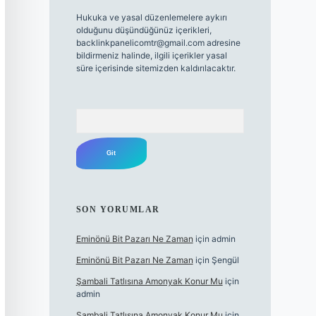
Hukuka ve yasal düzenlemelere aykırı
olduğunu düşündüğünüz içerikleri,
backlinkpanelicomtr@gmail.com
adresine
bildirmeniz halinde, ilgili içerikler yasal
süre içerisinde sitemizden kaldırılacaktır.
Arama
SON YORUMLAR
Eminönü Bit Pazarı Ne Zaman
için
admin
Eminönü Bit Pazarı Ne Zaman
için
Şengül
Şambali Tatlısına Amonyak Konur Mu
için
admin
Şambali Tatlısına Amonyak Konur Mu
için