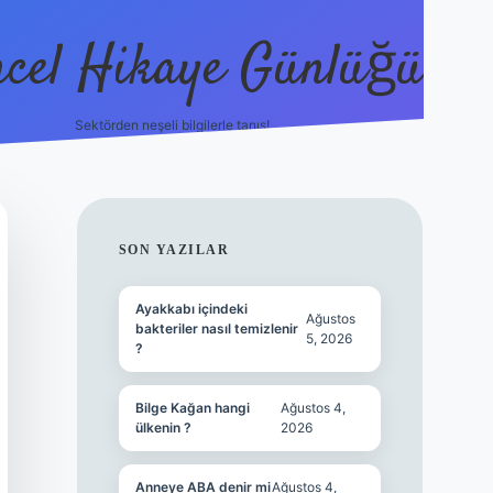
cel Hikaye Günlüğü
Sektörden neşeli bilgilerle tanış!
https://piabel
SIDEBAR
SON YAZILAR
Ayakkabı içindeki
Ağustos
bakteriler nasıl temizlenir
5, 2026
?
Bilge Kağan hangi
Ağustos 4,
ülkenin ?
2026
Anneye ABA denir mi
Ağustos 4,