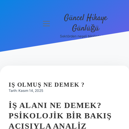
Güncel Hikaye
menüyü
Günlüğü
aç
Sektörden neşeli bilgilerle tanış!
Anasayfa
Gizlilik
Politikası
Yasal Uyarı
IŞ OLMUŞ NE DEMEK ?
Hakkımızda
Tarih: Kasım 14, 2025
İŞ ALANI NE DEMEK?
PSIKOLOJIK BIR BAKIŞ
AÇISIYLA ANALIZ