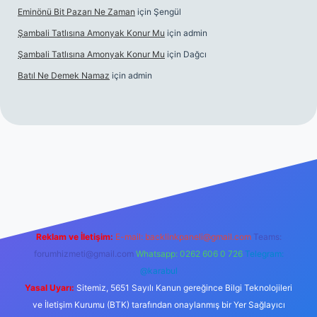
Eminönü Bit Pazarı Ne Zaman
için
Şengül
Şambali Tatlısına Amonyak Konur Mu
için
admin
Şambali Tatlısına Amonyak Konur Mu
için
Dağcı
Batıl Ne Demek Namaz
için
admin
piabella.casino/
Reklam ve İletişim:
E-mail:
backlinkpaneli@gmail.com
Teams:
forumhizmeti@gmail.com
Whatsapp: 0262 606 0 726
Telegram:
@karabul
Yasal Uyarı:
Sitemiz, 5651 Sayılı Kanun gereğince Bilgi Teknolojileri
ve İletişim Kurumu (BTK) tarafından onaylanmış bir Yer Sağlayıcı