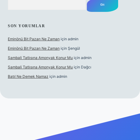
Arama
SON YORUMLAR
Eminönü Bit Pazarı Ne Zaman
için
admin
Eminönü Bit Pazarı Ne Zaman
için
Şengül
Şambali Tatlısına Amonyak Konur Mu
için
admin
Şambali Tatlısına Amonyak Konur Mu
için
Dağcı
Batıl Ne Demek Namaz
için
admin
abella.casino/