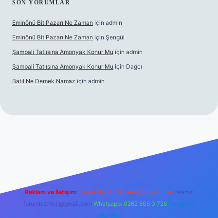
SON YORUMLAR
Eminönü Bit Pazarı Ne Zaman
için
admin
Eminönü Bit Pazarı Ne Zaman
için
Şengül
Şambali Tatlısına Amonyak Konur Mu
için
admin
Şambali Tatlısına Amonyak Konur Mu
için
Dağcı
Batıl Ne Demek Namaz
için
admin
iabella.casino/
Reklam ve İletişim:
E-mail:
backlinkpaneli@gmail.com
Teams:
forumhizmeti@gmail.com
Whatsapp: 0262 606 0 726
Telegram:
@karabul