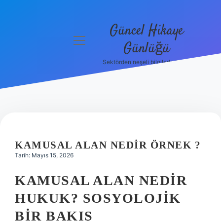
Güncel Hikaye
menüyü
Günlüğü
aç
Sektörden neşeli bilgilerle tanış!
Anasayfa
Gizlilik
Politikası
Yasal Uyarı
KAMUSAL ALAN NEDIR ÖRNEK ?
Hakkımızda
Tarih: Mayıs 15, 2026
KAMUSAL ALAN NEDIR
HUKUK? SOSYOLOJIK
BIR BAKIŞ