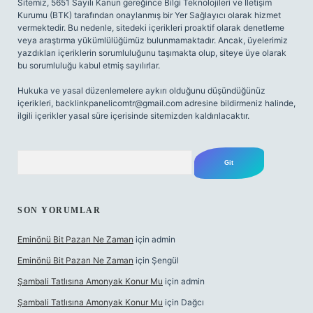
Sitemiz, 5651 Sayılı Kanun gereğince Bilgi Teknolojileri ve İletişim
Kurumu (BTK) tarafından onaylanmış bir Yer Sağlayıcı olarak hizmet
vermektedir. Bu nedenle, sitedeki içerikleri proaktif olarak denetleme
veya araştırma yükümlülüğümüz bulunmamaktadır. Ancak, üyelerimiz
yazdıkları içeriklerin sorumluluğunu taşımakta olup, siteye üye olarak
bu sorumluluğu kabul etmiş sayılırlar.
Hukuka ve yasal düzenlemelere aykırı olduğunu düşündüğünüz
içerikleri,
backlinkpanelicomtr@gmail.com
adresine bildirmeniz halinde,
ilgili içerikler yasal süre içerisinde sitemizden kaldırılacaktır.
Arama
SON YORUMLAR
Eminönü Bit Pazarı Ne Zaman
için
admin
Eminönü Bit Pazarı Ne Zaman
için
Şengül
Şambali Tatlısına Amonyak Konur Mu
için
admin
Şambali Tatlısına Amonyak Konur Mu
için
Dağcı