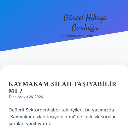
Güncel Hikaye
menüyü
Günlüğü
aç
Sektörden neşeli bilgilerle tanış!
Anasayfa
Gizlilik
Politikası
Yasal Uyarı
KAYMAKAM SILAH TAŞIYABILIR
Hakkımızda
MI ?
Tarih: Mayıs 26, 2026
Değerli Sektordenhaber takipçileri, bu yazımızda
“Kaymakam silah taşıyabilir mi” ile ilgili sık sorulan
soruları yanıtlıyoruz.