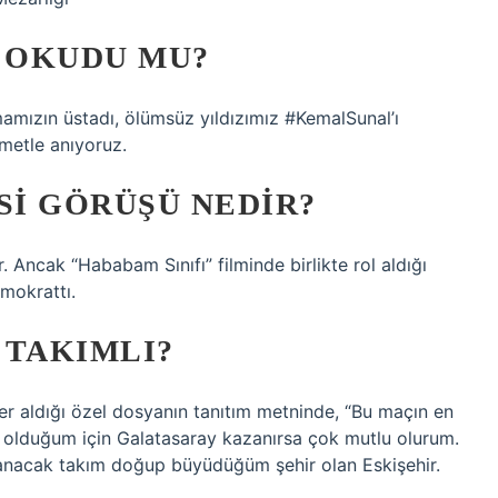
 OKUDU MU?
mamızın üstadı, ölümsüz yıldızımız #KemalSunal’ı
hmetle anıyoruz.
SI GÖRÜŞÜ NEDIR?
. Ancak “Hababam Sınıfı” filminde birlikte rol aldığı
mokrattı.
 TAKIMLI?
 yer aldığı özel dosyanın tanıtım metninde, “Bu maçın en
rı olduğum için Galatasaray kazanırsa çok mutlu olurum.
acak takım doğup büyüdüğüm şehir olan Eskişehir.