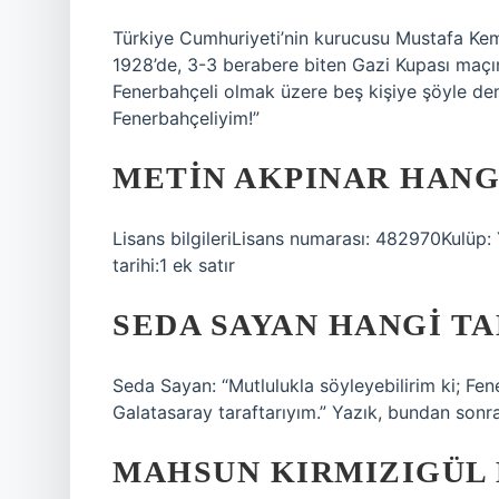
Türkiye Cumhuriyeti’nin kurucusu Mustafa Kem
1928’de, 3-3 berabere biten Gazi Kupası maçın
Fenerbahçeli olmak üzere beş kişiye şöyle de
Fenerbahçeliyim!”
METIN AKPINAR HANG
Lisans bilgileriLisans numarası: 482970Kulüp:
tarihi:1 ek satır
SEDA SAYAN HANGI TA
Seda Sayan: “Mutlulukla söyleyebilirim ki; Fe
Galatasaray taraftarıyım.” Yazık, bundan son
MAHSUN KIRMIZIGÜL 