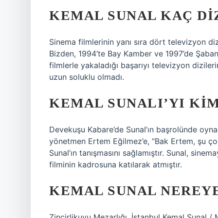
KEMAL SUNAL KAÇ DI
Sinema filmlerinin yanı sıra dört televizyon d
Bizden, 1994’te Bay Kamber ve 1997’de Şaban il
filmlerle yakaladığı başarıyı televizyon dizile
uzun soluklu olmadı.
KEMAL SUNALI’YI KIM
Devekuşu Kabare’de Sunal’ın başrolünde oynad
yönetmen Ertem Eğilmez’e, “Bak Ertem, şu çocu
Sunal’ın tanışmasını sağlamıştır. Sunal, sinemay
filminin kadrosuna katılarak atmıştır.
KEMAL SUNAL NEREY
Zincirlikuyu Mezarlığı, İstanbul Kemal Sunal / 