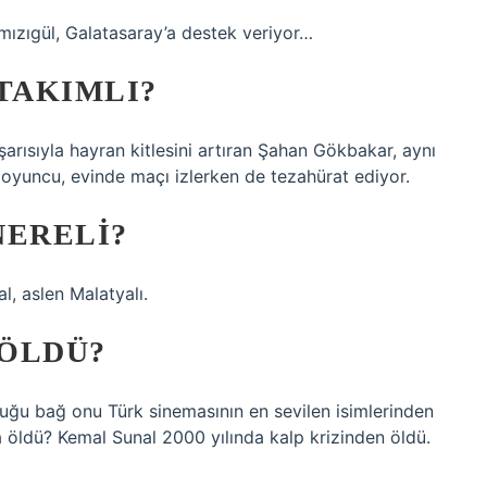
ızıgül, Galatasaray’a destek veriyor…
TAKIMLI?
arısıyla hayran kitlesini artıran Şahan Gökbakar, aynı
 oyuncu, evinde maçı izlerken de tezahürat ediyor.
NERELI?
l, aslen Malatyalı.
 ÖLDÜ?
rduğu bağ onu Türk sinemasının en sevilen isimlerinden
da öldü? Kemal Sunal 2000 yılında kalp krizinden öldü.