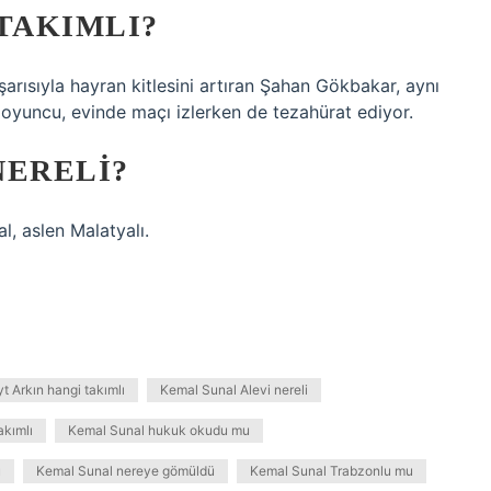
TAKIMLI?
arısıyla hayran kitlesini artıran Şahan Gökbakar, aynı
 oyuncu, evinde maçı izlerken de tezahürat ediyor.
NERELI?
l, aslen Malatyalı.
t Arkın hangi takımlı
Kemal Sunal Alevi nereli
akımlı
Kemal Sunal hukuk okudu mu
ü
Kemal Sunal nereye gömüldü
Kemal Sunal Trabzonlu mu