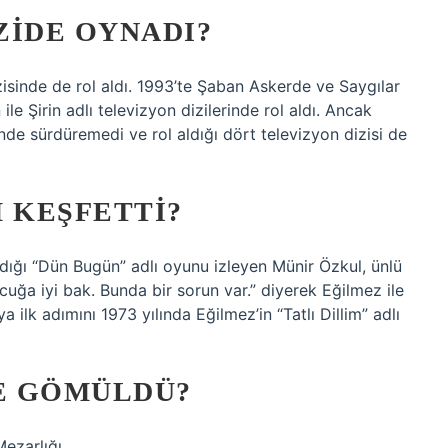
ZIDE OYNADI?
izisinde de rol aldı. 1993’te Şaban Askerde ve Saygılar
e Şirin adlı televizyon dizilerinde rol aldı. Ancak
rinde sürdüremedi ve rol aldığı dört televizyon dizisi de
 KEŞFETTI?
ığı “Dün Bugün” adlı oyunu izleyen Münir Özkul, ünlü
ğa iyi bak. Bunda bir sorun var.” diyerek Eğilmez ile
a ilk adımını 1973 yılında Eğilmez’in “Tatlı Dillim” adlı
E GÖMÜLDÜ?
Mezarlığı