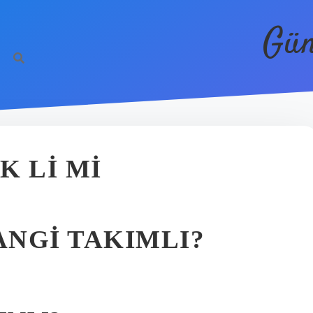
Gün
K LI MI
NGI TAKIMLI?