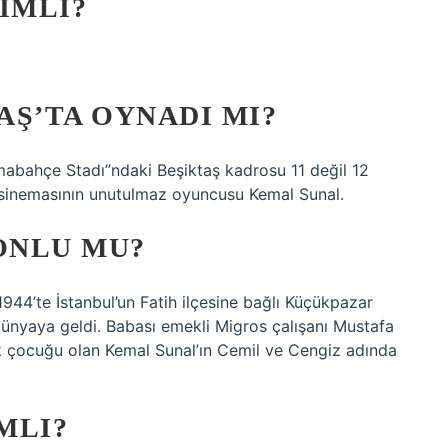
IMLI?
AŞ’TA OYNADI MI?
abahçe Stadı”ndaki Beşiktaş kadrosu 11 değil 12
 sinemasının unutulmaz oyuncusu Kemal Sunal.
ONLU MU?
m 1944’te İstanbul’un Fatih ilçesine bağlı Küçükpazar
dünyaya geldi. Babası emekli Migros çalışanı Mustafa
ük çocuğu olan Kemal Sunal’ın Cemil ve Cengiz adında
MLI?