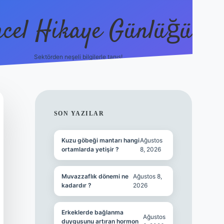
cel Hikaye Günlüğü
Sektörden neşeli bilgilerle tanış!
https://piabe
SIDEBAR
SON YAZILAR
Kuzu göbeği mantarı hangi
Ağustos
ortamlarda yetişir ?
8, 2026
Muvazzaflık dönemi ne
Ağustos 8,
kadardır ?
2026
Erkeklerde bağlanma
Ağustos
duygusunu artıran hormon