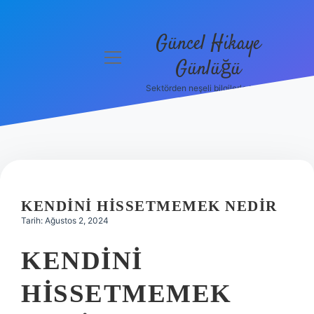
Güncel Hikaye
menüyü
Günlüğü
aç
Sektörden neşeli bilgilerle tanış!
Anasayfa
Gizlilik
Politikası
Yasal Uyarı
KENDINI HISSETMEMEK NEDIR
Hakkımızda
Tarih: Ağustos 2, 2024
KENDINI
HISSETMEMEK