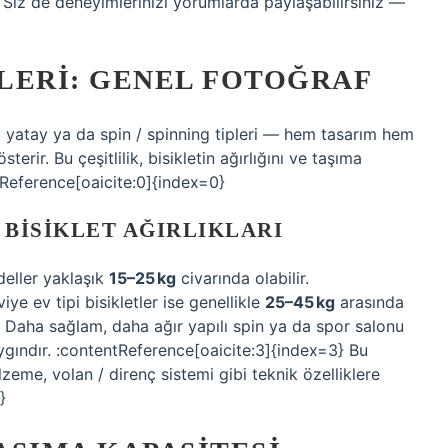
Siz de deneyimlerinizi yorumlarda paylaşabilirsiniz —
LERI: GENEL FOTOĞRAF
, yatay ya da spin / spinning tipleri — hem tasarım hem
erir. Bu çeşitlilik, bisikletin ağırlığını ve taşıma
tReference[oaicite:0]{index=0}
BISIKLET AĞIRLIKLARI
deller yaklaşık
15–25 kg
civarında olabilir.
ye ev tipi bisikletler ise genellikle
25–45 kg
arasında
} Daha sağlam, daha ağır yapılı spin ya da spor salonu
aygındır. :contentReference[oaicite:3]{index=3} Bu
malzeme, volan / direnç sistemi gibi teknik özelliklere
}