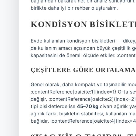
bağlamdan bakarak net bir analiz sunuyorum. 
birlikte daha iyi bir rehber oluşturalım.
KONDISYON BISIKLET
Evde kullanılan kondisyon bisikletleri — dikey
de kullanım amacı açısından büyük çeşitlilik göst
kapasitesini de önemli ölçüde etkiler. :conten
ÇEŞITLERE GÖRE ORTALAMA 
Genel olarak, daha kompakt ve taşınabilir mo
:contentReference[oaicite:1]{index=1} Orta‑sevi
değişir. :contentReference[oaicite:2]{index=2
tipi bisikletlerde ise
45–70 kg
civarı ağırlık y
ağırlık farkı, bisikletin stabilitesi, kullanılan 
bağlıdır. :contentReference[oaicite:4]{index=4