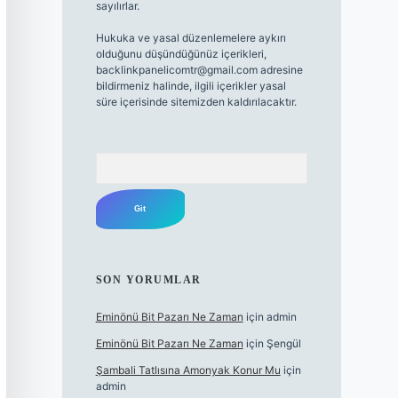
sayılırlar.
Hukuka ve yasal düzenlemelere aykırı
olduğunu düşündüğünüz içerikleri,
backlinkpanelicomtr@gmail.com
adresine
bildirmeniz halinde, ilgili içerikler yasal
süre içerisinde sitemizden kaldırılacaktır.
Arama
SON YORUMLAR
Eminönü Bit Pazarı Ne Zaman
için
admin
Eminönü Bit Pazarı Ne Zaman
için
Şengül
Şambali Tatlısına Amonyak Konur Mu
için
admin