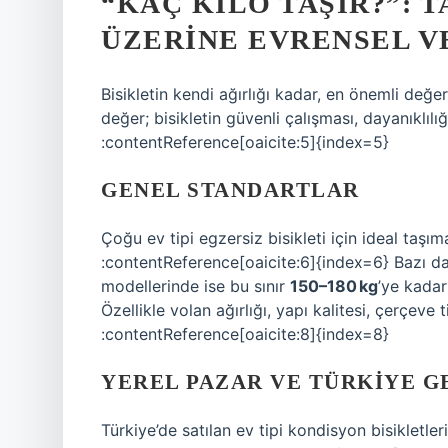
“KAÇ KILO TAŞIR?”: 
ÜZERINE EVRENSEL V
Bisikletin kendi ağırlığı kadar, en önemli değe
değer; bisikletin güvenli çalışması, dayanıklılı
:contentReference[oaicite:5]{index=5}
GENEL STANDARTLAR
Çoğu ev tipi egzersiz bisikleti için ideal taşım
:contentReference[oaicite:6]{index=6} Bazı 
modellerinde ise bu sınır
150–180 kg
’ye kadar
Özellikle volan ağırlığı, yapı kalitesi, çerçeve t
:contentReference[oaicite:8]{index=8}
YEREL PAZAR VE TÜRKIYE G
Türkiye’de satılan ev tipi kondisyon bisikletler