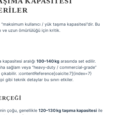
TAŞIMA KAPASITESI
ERILER
r “maksimum kullanıcı / yük taşıma kapasitesi”dir. Bu
ğı ve uzun ömürlülüğü için kritik.
a kapasitesi aralığı
100–140 kg
arasında set edilir.
daha sağlam veya “heavy‑duty / commercial‑grade”
 çıkabilir. :contentReference[oaicite:7]{index=7}
ipi gibi teknik detaylar bu sınırı etkiler.
ERÇEĞI
inin çoğu, genellikle
120–130 kg taşıma kapasitesi
ile