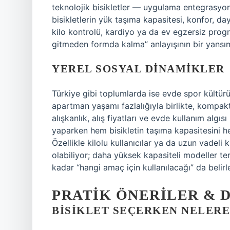
teknolojik bisikletler — uygulama entegrasyonu
bisikletlerin yük taşıma kapasitesi, konfor, daya
kilo kontrolü, kardiyo ya da ev egzersiz progra
gitmeden formda kalma” anlayışının bir yansı
YEREL SOSYAL DINAMIKLER
Türkiye gibi toplumlarda ise evde spor kültürü 
apartman yaşamı fazlalığıyla birlikte, kompakt
alışkanlık, alış fiyatları ve evde kullanım algı
yaparken hem bisikletin taşıma kapasitesini h
Özellikle kilolu kullanıcılar ya da uzun vadeli 
olabiliyor; daha yüksek kapasiteli modeller ter
kadar “hangi amaç için kullanılacağı” da belirle
PRATIK ÖNERILER & 
BISIKLET SEÇERKEN NELERE