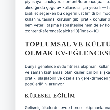
piyasaya sunuluyor. :contentReference[oaicite:
alındığında çoğu ev kullanıcısı için yeterli — f
bisiklet seçerken bu değerin üst limitli bir m
kullanım, taşıma, kurulum gibi pratik konular
hem yeterli taşıma kapasitesine hem de ev ko
:contentReference[oaicite:10]{index=10}
TOPLUMSAL VE KÜLTÜ
OLMAK EV-EĞLENCESI 
Dünya genelinde evde fitness ekipmanı kullanım
ve zaman kısıtlaması olan kişiler için bir alışk
pratik, ulaşılabilir ve özel alan gerektirmede
popülerliğini artırıyor.
KÜRESEL EĞILIM
Gelişmiş ülkelerde, evde fitness ekipmanlarına