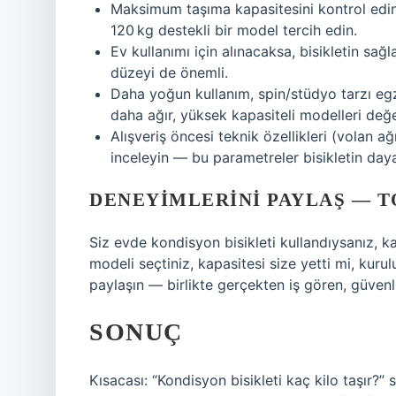
Maksimum taşıma kapasitesini kontrol edi
120 kg destekli bir model tercih edin.
Ev kullanımı için alınacaksa, bisikletin sağl
düzeyi de önemli.
Daha yoğun kullanım, spin/stüdyo tarzı egz
daha ağır, yüksek kapasiteli modelleri değe
Alışveriş öncesi teknik özellikleri (volan a
inceleyin — bu parametreler bisikletin dayan
DENEYIMLERINI PAYLAŞ — 
Siz evde kondisyon bisikleti kullandıysanız, kap
modeli seçtiniz, kapasitesi size yetti mi, kuru
paylaşın — birlikte gerçekten iş gören, güvenl
SONUÇ
Kısacası: “Kondisyon bisikleti kaç kilo taşır?