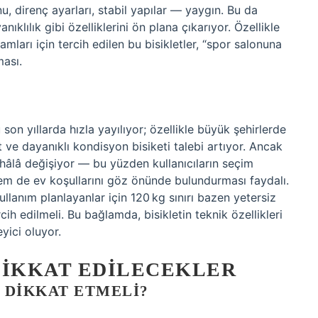
, direnç ayarları, stabil yapılar — yaygın. Bu da
nıklılık gibi özelliklerini ön plana çıkarıyor. Özellikle
mları için tercih edilen bu bisikletler, “spor salonuna
ması.
son yıllarda hızla yayılıyor; özellikle büyük şehirlerde
 ve dayanıklı kondisyon bisiketi talebi artıyor. Ancak
sı hâlâ değişiyor — bu yüzden kullanıcıların seçim
em de ev koşullarını göz önünde bulundurması faydalı.
kullanım planlayanlar için 120 kg sınırı bazen yetersiz
cih edilmeli. Bu bağlamda, bisikletin teknik özellikleri
yici oluyor.
DIKKAT EDILECEKLER
 DIKKAT ETMELI?