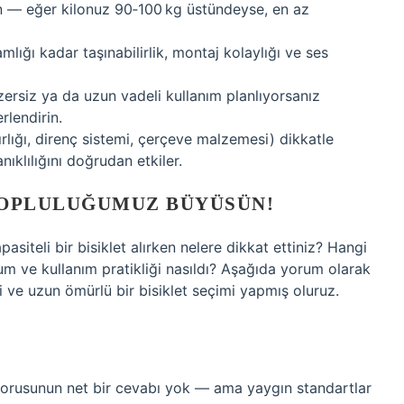
n — eğer kilonuz 90‑100 kg üstündeyse, en az
amlığı kadar taşınabilirlik, montaj kolaylığı ve ses
ersiz ya da uzun vadeli kullanım planlıyorsanız
rlendirin.
ğırlığı, direnç sistemi, çerçeve malzemesi) dikkatle
ıklılığını doğrudan etkiler.
TOPLULUĞUMUZ BÜYÜSÜN!
asiteli bir bisiklet alırken nelere dikkat ettiniz? Hangi
lum ve kullanım pratikliği nasıldı? Aşağıda yorum olarak
i ve uzun ömürlü bir bisiklet seçimi yapmış oluruz.
” sorusunun net bir cevabı yok — ama yaygın standartlar