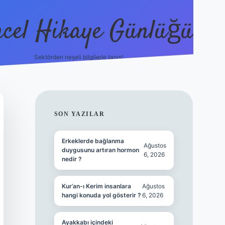
cel Hikaye Günlüğü
Sektörden neşeli bilgilerle tanış!
https://piabe
SIDEBAR
SON YAZILAR
Erkeklerde bağlanma
Ağustos
duygusunu artıran hormon
6, 2026
nedir ?
Kur’an-ı Kerim insanlara
Ağustos
hangi konuda yol gösterir ?
6, 2026
Ayakkabı içindeki