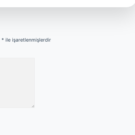
r
*
ile işaretlenmişlerdir