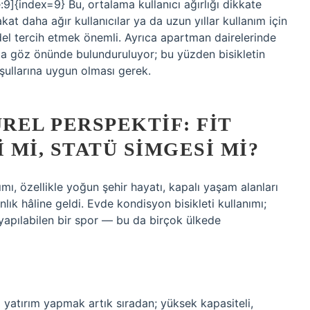
9]{index=9} Bu, ortalama kullanıcı ağırlığı dikkate
akat daha ağır kullanıcılar ya da uzun yıllar kullanım için
odel tercih etmek önemli. Ayrıca apartman dairelerinde
 da göz önünde bulunduruluyor; bu yüzden bisikletin
şullarına uygun olması gerek.
REL PERSPEKTIF: FIT
MI, STATÜ SIMGESI MI?
ı, özellikle yoğun şehir hayatı, kapalı yaşam alanları
anlık hâline geldi. Evde kondisyon bisikleti kullanımı;
n yapılabilen bir spor — bu da birçok ülkede
 yatırım yapmak artık sıradan; yüksek kapasiteli,