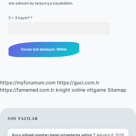
site adresim bu tarayıcıya kaydedilsin.
5 + 3 kaçtır?
*
https://myforumum.com
https://guci.com.tr
https://famemed.com.tr
knight online
nttgame
Sitemap
SIDEBAR
SON YAZILAR
Kuzu göbeği mantarı hangi ortamlarda yetişir ?
Ağustos 8, 2026