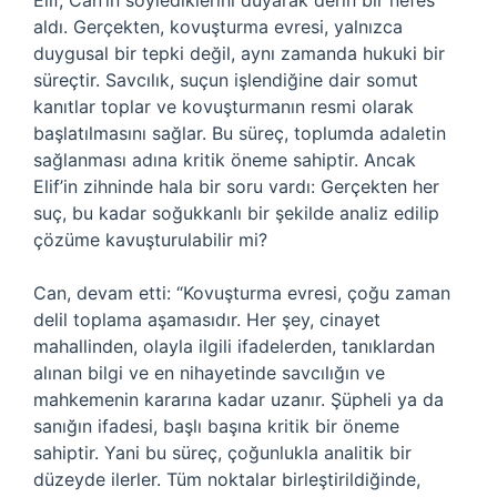
Elif, Can’ın söylediklerini duyarak derin bir nefes
aldı. Gerçekten, kovuşturma evresi, yalnızca
duygusal bir tepki değil, aynı zamanda hukuki bir
süreçtir. Savcılık, suçun işlendiğine dair somut
kanıtlar toplar ve kovuşturmanın resmi olarak
başlatılmasını sağlar. Bu süreç, toplumda adaletin
sağlanması adına kritik öneme sahiptir. Ancak
Elif’in zihninde hala bir soru vardı: Gerçekten her
suç, bu kadar soğukkanlı bir şekilde analiz edilip
çözüme kavuşturulabilir mi?
Can, devam etti: “Kovuşturma evresi, çoğu zaman
delil toplama aşamasıdır. Her şey, cinayet
mahallinden, olayla ilgili ifadelerden, tanıklardan
alınan bilgi ve en nihayetinde savcılığın ve
mahkemenin kararına kadar uzanır. Şüpheli ya da
sanığın ifadesi, başlı başına kritik bir öneme
sahiptir. Yani bu süreç, çoğunlukla analitik bir
düzeyde ilerler. Tüm noktalar birleştirildiğinde,