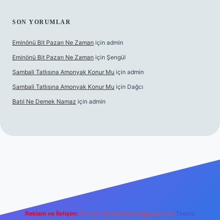
SON YORUMLAR
Eminönü Bit Pazarı Ne Zaman
için
admin
Eminönü Bit Pazarı Ne Zaman
için
Şengül
Şambali Tatlısına Amonyak Konur Mu
için
admin
Şambali Tatlısına Amonyak Konur Mu
için
Dağcı
Batıl Ne Demek Namaz
için
admin
/piabella.casino/
Reklam ve İletişim:
E-mail:
backlinkpaneli@gmail.com
Teams: