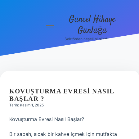
Güncel Hikaye
menüyü
Günlüğü
aç
Sektörden neşeli bilgilerle tanış!
Anasayfa
Gizlilik
Politikası
Yasal Uyarı
KOVUŞTURMA EVRESI NASIL
Hakkımızda
BAŞLAR ?
Tarih: Kasım 1, 2025
Kovuşturma Evresi Nasıl Başlar?
Bir sabah, sıcak bir kahve içmek için mutfakta