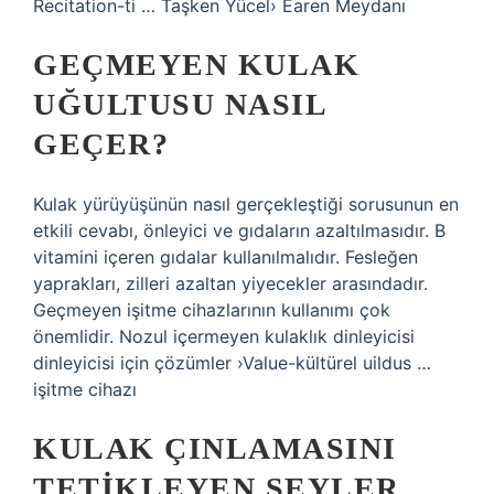
Recitation-ti … Taşken Yücel› Earen Meydanı
GEÇMEYEN KULAK
UĞULTUSU NASIL
GEÇER?
Kulak yürüyüşünün nasıl gerçekleştiği sorusunun en
etkili cevabı, önleyici ve gıdaların azaltılmasıdır. B
vitamini içeren gıdalar kullanılmalıdır. Fesleğen
yaprakları, zilleri azaltan yiyecekler arasındadır.
Geçmeyen işitme cihazlarının kullanımı çok
önemlidir. Nozul içermeyen kulaklık dinleyicisi
dinleyicisi için çözümler ›Value-kültürel uildus …
işitme cihazı
KULAK ÇINLAMASINI
TETIKLEYEN ŞEYLER