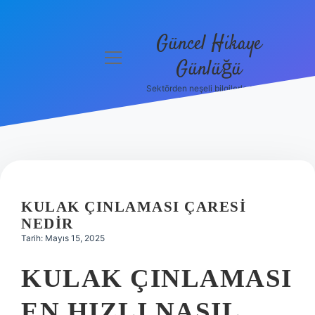
Güncel Hikaye
menüyü
Günlüğü
aç
Sektörden neşeli bilgilerle tanış!
Anasayfa
Gizlilik
Politikası
Yasal Uyarı
KULAK ÇINLAMASI ÇARESI
Hakkımızda
NEDIR
Tarih: Mayıs 15, 2025
KULAK ÇINLAMASI
EN HIZLI NASIL