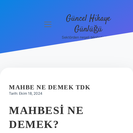
Güncel Hikaye
menüyü
Günlüğü
aç
Sektörden neşeli bilgilerle tanış!
Anasayfa
Gizlilik
Politikası
Yasal Uyarı
MAHBE NE DEMEK TDK
Hakkımızda
Tarih: Ekim 18, 2024
MAHBESI NE
DEMEK?