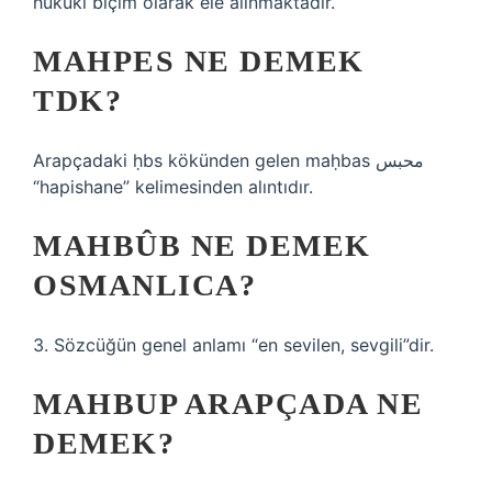
hukuki biçim olarak ele alınmaktadır.
MAHPES NE DEMEK
TDK?
Arapçadaki ḥbs kökünden gelen maḥbas محبس
“hapishane” kelimesinden alıntıdır.
MAHBÛB NE DEMEK
OSMANLICA?
3. Sözcüğün genel anlamı “en sevilen, sevgili”dir.
MAHBUP ARAPÇADA NE
DEMEK?