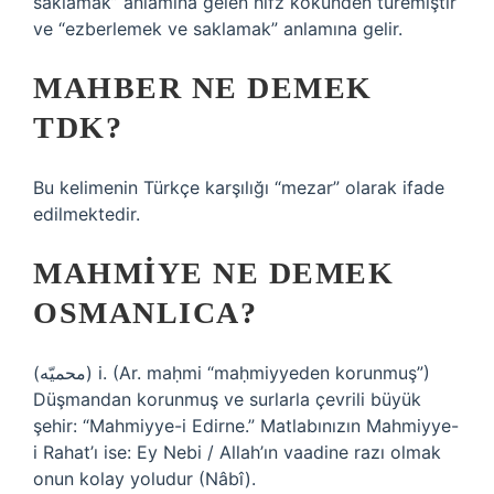
saklamak” anlamına gelen hıfz kökünden türemiştir
ve “ezberlemek ve saklamak” anlamına gelir.
MAHBER NE DEMEK
TDK?
Bu kelimenin Türkçe karşılığı “mezar” olarak ifade
edilmektedir.
MAHMIYE NE DEMEK
OSMANLICA?
(ﻣﺤﻤﻴّﻪ) i. (Ar. maḥmі “maḥmiyyeden korunmuş”)
Düşmandan korunmuş ve surlarla çevrili büyük
şehir: “Mahmiyye-i Edirne.” Matlabınızın Mahmiyye-
i Rahat’ı ise: Ey Nebi / Allah’ın vaadine razı olmak
onun kolay yoludur (Nâbî).