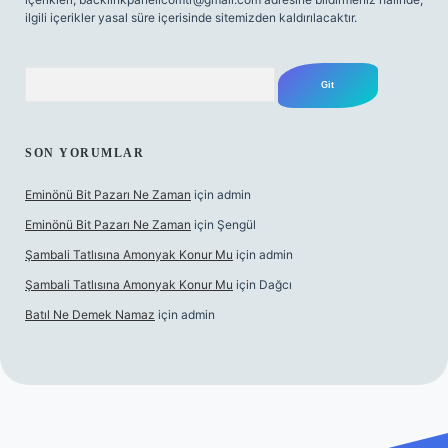
ilgili içerikler yasal süre içerisinde sitemizden kaldırılacaktır.
Arama
SON YORUMLAR
Eminönü Bit Pazarı Ne Zaman
için
admin
Eminönü Bit Pazarı Ne Zaman
için
Şengül
Şambali Tatlısına Amonyak Konur Mu
için
admin
Şambali Tatlısına Amonyak Konur Mu
için
Dağcı
Batıl Ne Demek Namaz
için
admin
abella.casino/