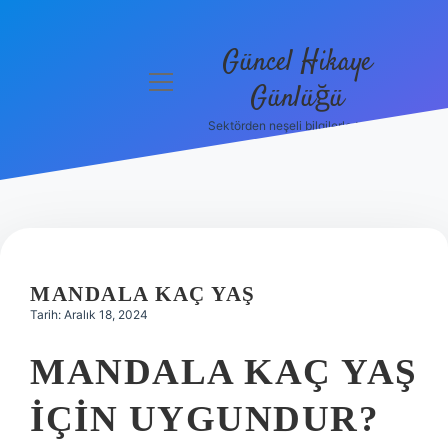
Güncel Hikaye
menüyü
Günlüğü
aç
Sektörden neşeli bilgilerle tanış!
Anasayfa
Gizlilik
Politikası
Yasal Uyarı
MANDALA KAÇ YAŞ
Hakkımızda
Tarih: Aralık 18, 2024
MANDALA KAÇ YAŞ
IÇIN UYGUNDUR?