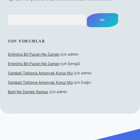
Arama
SON YORUMLAR
Eminönü Bit Pazarı Ne Zaman
için
admin
Eminönü Bit Pazarı Ne Zaman
için
Şengül
Şambali Tatlısına Amonyak Konur Mu
için
admin
Şambali Tatlısına Amonyak Konur Mu
için
Dağcı
Batıl Ne Demek Namaz
için
admin
lla.casino/