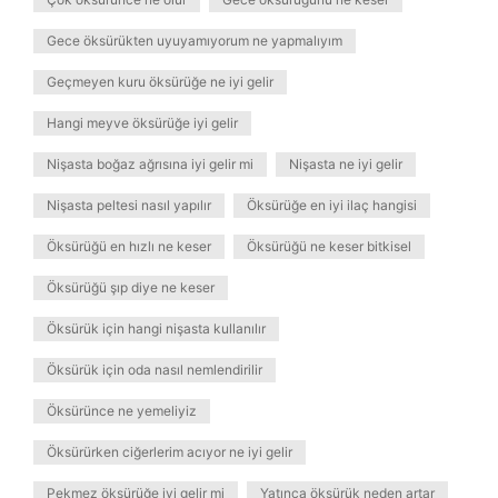
Gece öksürükten uyuyamıyorum ne yapmalıyım
Geçmeyen kuru öksürüğe ne iyi gelir
Hangi meyve öksürüğe iyi gelir
Nişasta boğaz ağrısına iyi gelir mi
Nişasta ne iyi gelir
Nişasta peltesi nasıl yapılır
Öksürüğe en iyi ilaç hangisi
Öksürüğü en hızlı ne keser
Öksürüğü ne keser bitkisel
Öksürüğü şıp diye ne keser
Öksürük için hangi nişasta kullanılır
Öksürük için oda nasıl nemlendirilir
Öksürünce ne yemeliyiz
Öksürürken ciğerlerim acıyor ne iyi gelir
Pekmez öksürüğe iyi gelir mi
Yatınca öksürük neden artar