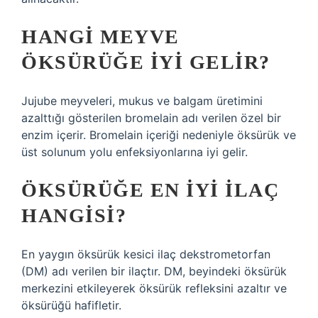
HANGI MEYVE
ÖKSÜRÜĞE IYI GELIR?
Jujube meyveleri, mukus ve balgam üretimini
azalttığı gösterilen bromelain adı verilen özel bir
enzim içerir. Bromelain içeriği nedeniyle öksürük ve
üst solunum yolu enfeksiyonlarına iyi gelir.
ÖKSÜRÜĞE EN IYI ILAÇ
HANGISI?
En yaygın öksürük kesici ilaç dekstrometorfan
(DM) adı verilen bir ilaçtır. DM, beyindeki öksürük
merkezini etkileyerek öksürük refleksini azaltır ve
öksürüğü hafifletir.