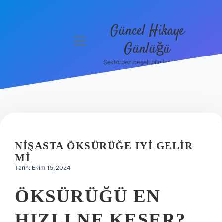
Güncel Hikaye
menüyü
Günlüğü
aç
Sektörden neşeli bilgilerle tanış!
Anasayfa
Gizlilik
Politikası
Yasal Uyarı
NIŞASTA ÖKSÜRÜĞE IYI GELIR
Hakkımızda
MI
Tarih: Ekim 15, 2024
ÖKSÜRÜĞÜ EN
HIZLI NE KESER?