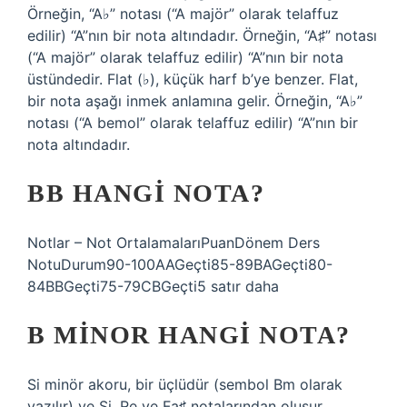
Örneğin, “A♭” notası (“A majör” olarak telaffuz
edilir) “A”nın bir nota altındadır. Örneğin, “A♯” notası
(“A majör” olarak telaffuz edilir) “A”nın bir nota
üstündedir. Flat (♭), küçük harf b’ye benzer. Flat,
bir nota aşağı inmek anlamına gelir. Örneğin, “A♭”
notası (“A bemol” olarak telaffuz edilir) “A”nın bir
nota altındadır.
BB HANGI NOTA?
Notlar – Not OrtalamalarıPuanDönem Ders
NotuDurum90-100AAGeçti85-89BAGeçti80-
84BBGeçti75-79CBGeçti5 satır daha
B MINOR HANGI NOTA?
Si minör akoru, bir üçlüdür (sembol Bm olarak
yazılır) ve Si, Re ve Fa♯ notalarından oluşur.