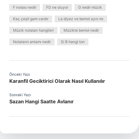
F notası nedir
FD ne oluyor
G nedir müzik
Kaç çeşit gam vardır
La diyez ve bemol aynı mı
Müzik notaları hangileri
Müzikte bemol nedir
Notaların anlamı nedir
Si B hangi ton
Önceki Yazı
Karanfil Geciktirici Olarak Nasıl Kullanılır
Sonraki Yazı
Sazan Hangi Saatte Avlanır