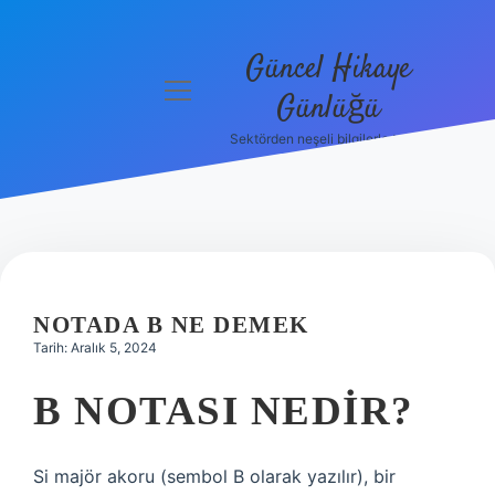
Güncel Hikaye
menüyü
Günlüğü
aç
Sektörden neşeli bilgilerle tanış!
Anasayfa
Gizlilik
Politikası
Yasal Uyarı
NOTADA B NE DEMEK
Hakkımızda
Tarih: Aralık 5, 2024
B NOTASI NEDIR?
Si majör akoru (sembol B olarak yazılır), bir