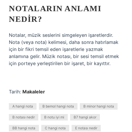
NOTALARIN ANLAMI
NEDIR?
Notalar, müzik seslerini simgeleyen işaretlerdir.
Nota (veya nota) kelimesi, daha sonra hatırlamak
için bir fikri temsil eden işaretlerle yazmak
anlamına gelir. Müzik notası, bir sesi temsil etmek
için porteye yerleştirilen bir işaret, bir kayıttır.
Tarih:
Makaleler
A hangi nota
B bemol hangi nota
B minor hangi nota
B notası nedir
B notu iyi mi
B7 hangi akor
BB hangi nota
C hangi nota
E notası nedir