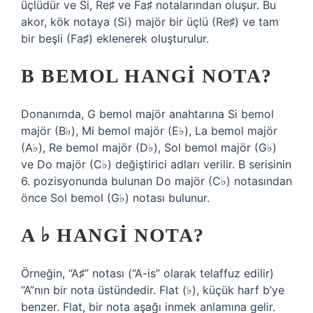
üçlüdür ve Si, Re♯ ve Fa♯ notalarından oluşur. Bu
akor, kök notaya (Si) majör bir üçlü (Re♯) ve tam
bir beşli (Fa♯) eklenerek oluşturulur.
B BEMOL HANGI NOTA?
Donanımda, G bemol majör anahtarına Si bemol
majör (B♭), Mi bemol majör (E♭), La bemol majör
(A♭), Re bemol majör (D♭), Sol bemol majör (G♭)
ve Do majör (C♭) değiştirici adları verilir. B serisinin
6. pozisyonunda bulunan Do majör (C♭) notasından
önce Sol bemol (G♭) notası bulunur.
A ♭ HANGI NOTA?
Örneğin, “A♯” notası (“A-is” olarak telaffuz edilir)
“A”nın bir nota üstündedir. Flat (♭), küçük harf b’ye
benzer. Flat, bir nota aşağı inmek anlamına gelir.