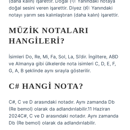
(daha kalın) işarettir. Doğal (♮): Yanındaki notaya
doğal sesini veren işarettir. Diyez (♯): Yanındaki
notayı yarım ses kalınlaştıran (daha kalın) işarettir.
MÜZIK NOTALARI
HANGILERI?
İsimleri Do, Re, Mi, Fa, Sol, La, Si’dir. İngiltere, ABD
ve Almanya gibi ülkelerde nota isimleri C, D, E, F,
G, A, B şeklinde aynı sırayla gösterilir.
C# HANGI NOTA?
C#, C ve D arasındaki notadır. Aynı zamanda Db
(Re bemol) olarak da adlandırılabilir.11 Haziran
2024C#, C ve D arasındaki notadır. Aynı zamanda
Db (Re bemol) olarak da adlandırılabilir.