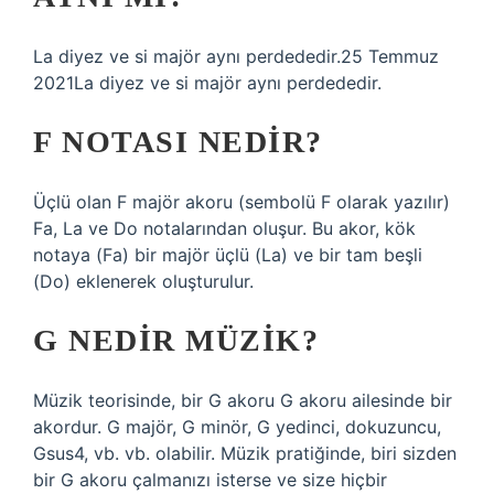
La diyez ve si majör aynı perdededir.25 Temmuz
2021La diyez ve si majör aynı perdededir.
F NOTASI NEDIR?
Üçlü olan F majör akoru (sembolü F olarak yazılır)
Fa, La ve Do notalarından oluşur. Bu akor, kök
notaya (Fa) bir majör üçlü (La) ve bir tam beşli
(Do) eklenerek oluşturulur.
G NEDIR MÜZIK?
Müzik teorisinde, bir G akoru G akoru ailesinde bir
akordur. G majör, G minör, G yedinci, dokuzuncu,
Gsus4, vb. vb. olabilir. Müzik pratiğinde, biri sizden
bir G akoru çalmanızı isterse ve size hiçbir