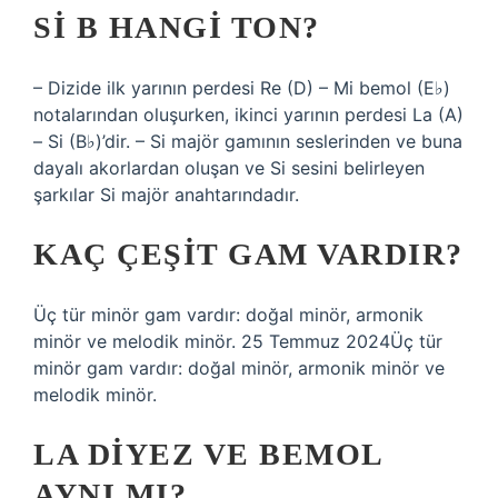
SI B HANGI TON?
– Dizide ilk yarının perdesi Re (D) – Mi bemol (E♭)
notalarından oluşurken, ikinci yarının perdesi La (A)
– Si (B♭)’dir. – Si majör gamının seslerinden ve buna
dayalı akorlardan oluşan ve Si sesini belirleyen
şarkılar Si majör anahtarındadır.
KAÇ ÇEŞIT GAM VARDIR?
Üç tür minör gam vardır: doğal minör, armonik
minör ve melodik minör. 25 Temmuz 2024Üç tür
minör gam vardır: doğal minör, armonik minör ve
melodik minör.
LA DIYEZ VE BEMOL
AYNI MI?