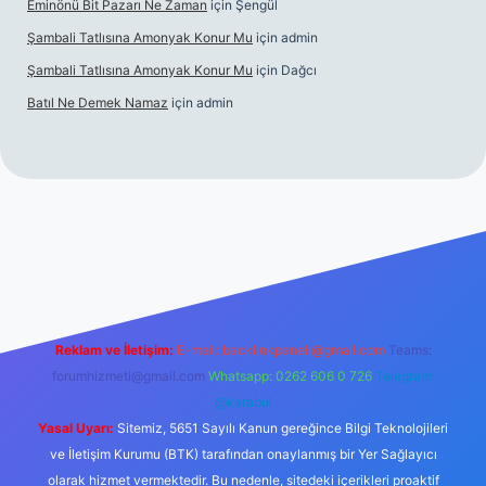
Eminönü Bit Pazarı Ne Zaman
için
Şengül
Şambali Tatlısına Amonyak Konur Mu
için
admin
Şambali Tatlısına Amonyak Konur Mu
için
Dağcı
Batıl Ne Demek Namaz
için
admin
Reklam ve İletişim:
E-mail:
backlinkpaneli@gmail.com
Teams:
forumhizmeti@gmail.com
Whatsapp: 0262 606 0 726
Telegram:
@karabul
Yasal Uyarı:
Sitemiz, 5651 Sayılı Kanun gereğince Bilgi Teknolojileri
ve İletişim Kurumu (BTK) tarafından onaylanmış bir Yer Sağlayıcı
olarak hizmet vermektedir. Bu nedenle, sitedeki içerikleri proaktif