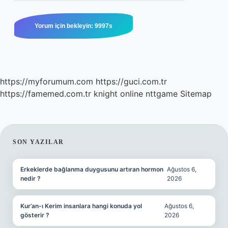
https://myforumum.com
https://guci.com.tr
https://famemed.com.tr
knight online
nttgame
Sitemap
SIDEBAR
SON YAZILAR
Erkeklerde bağlanma duygusunu artıran hormon
Ağustos 6,
nedir ?
2026
Kur’an-ı Kerim insanlara hangi konuda yol
Ağustos 6,
gösterir ?
2026