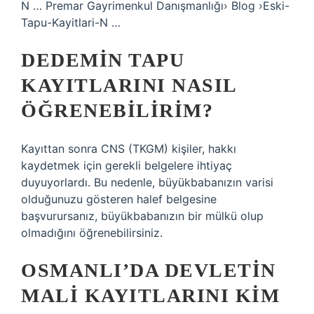
N … Premar Gayrimenkul Danışmanlığı› Blog ›Eski-
Tapu-Kayitlari-N …
DEDEMIN TAPU
KAYITLARINI NASIL
ÖĞRENEBILIRIM?
Kayıttan sonra CNS (TKGM) kişiler, hakkı
kaydetmek için gerekli belgelere ihtiyaç
duyuyorlardı. Bu nedenle, büyükbabanızın varisi
olduğunuzu gösteren halef belgesine
başvurursanız, büyükbabanızın bir mülkü olup
olmadığını öğrenebilirsiniz.
OSMANLI’DA DEVLETIN
MALI KAYITLARINI KIM