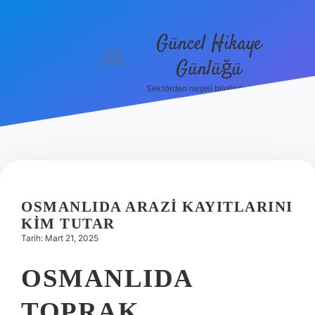
Güncel Hikaye
menüyü
Günlüğü
aç
Sektörden neşeli bilgilerle tanış!
Anasayfa
Gizlilik
Politikası
Yasal Uyarı
OSMANLIDA ARAZI KAYITLARINI
Hakkımızda
KIM TUTAR
Tarih: Mart 21, 2025
OSMANLIDA
TOPRAK