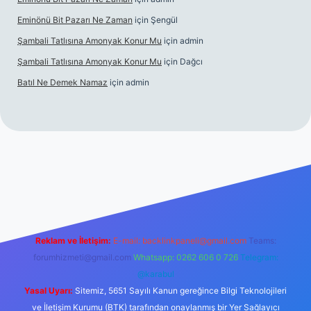
Eminönü Bit Pazarı Ne Zaman
için
Şengül
Şambali Tatlısına Amonyak Konur Mu
için
admin
Şambali Tatlısına Amonyak Konur Mu
için
Dağcı
Batıl Ne Demek Namaz
için
admin
piabella.casino/
Reklam ve İletişim:
E-mail:
backlinkpaneli@gmail.com
Teams:
forumhizmeti@gmail.com
Whatsapp: 0262 606 0 726
Telegram:
@karabul
Yasal Uyarı:
Sitemiz, 5651 Sayılı Kanun gereğince Bilgi Teknolojileri
ve İletişim Kurumu (BTK) tarafından onaylanmış bir Yer Sağlayıcı