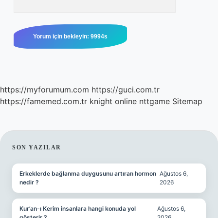
https://myforumum.com
https://guci.com.tr
https://famemed.com.tr
knight online
nttgame
Sitemap
SIDEBAR
SON YAZILAR
Erkeklerde bağlanma duygusunu artıran hormon
Ağustos 6,
nedir ?
2026
Kur’an-ı Kerim insanlara hangi konuda yol
Ağustos 6,
gösterir ?
2026