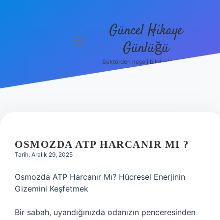
Güncel Hikaye
menüyü
Günlüğü
aç
Sektörden neşeli bilgilerle tanış!
Anasayfa
Gizlilik
Politikası
Yasal Uyarı
OSMOZDA ATP HARCANIR MI ?
Hakkımızda
Tarih: Aralık 29, 2025
Osmozda ATP Harcanır Mı? Hücresel Enerjinin
Gizemini Keşfetmek
Bir sabah, uyandığınızda odanızın penceresinden