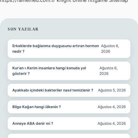
https://famemed.com.tr
knight online
nttgame
Sitemap
SIDEBAR
SON YAZILAR
Erkeklerde bağlanma duygusunu artıran hormon
Ağustos 6,
nedir ?
2026
Kur’an-ı Kerim insanlara hangi konuda yol
Ağustos 6,
gösterir ?
2026
Ayakkabı içindeki bakteriler nasıl temizlenir ?
Ağustos 5, 2026
Bilge Kağan hangi ülkenin ?
Ağustos 4, 2026
Anneye ABA denir mi ?
Ağustos 4, 2026