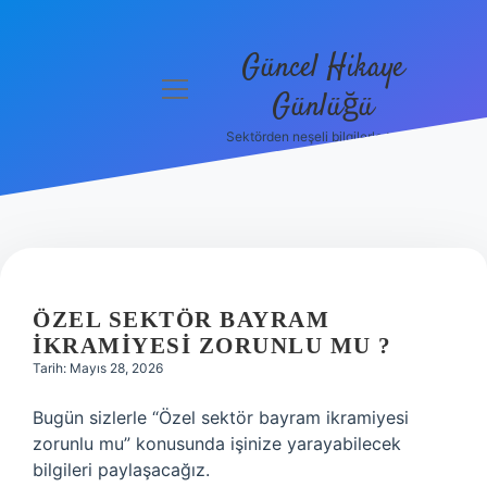
Güncel Hikaye
menüyü
Günlüğü
aç
Sektörden neşeli bilgilerle tanış!
Anasayfa
Gizlilik
Politikası
Yasal Uyarı
ÖZEL SEKTÖR BAYRAM
Hakkımızda
IKRAMIYESI ZORUNLU MU ?
Tarih: Mayıs 28, 2026
Bugün sizlerle “Özel sektör bayram ikramiyesi
zorunlu mu” konusunda işinize yarayabilecek
bilgileri paylaşacağız.