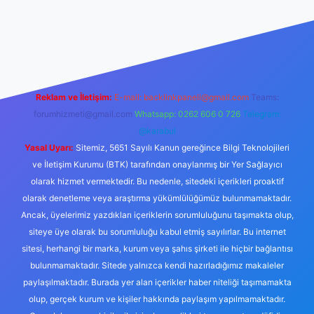
piabella.casino/
Reklam ve İletişim:
E-mail:
backlinkpaneli@gmail.com
Teams:
forumhizmeti@gmail.com
Whatsapp: 0262 606 0 726
Telegram:
@karabul
Yasal Uyarı:
Sitemiz, 5651 Sayılı Kanun gereğince Bilgi Teknolojileri
ve İletişim Kurumu (BTK) tarafından onaylanmış bir Yer Sağlayıcı
olarak hizmet vermektedir. Bu nedenle, sitedeki içerikleri proaktif
olarak denetleme veya araştırma yükümlülüğümüz bulunmamaktadır.
Ancak, üyelerimiz yazdıkları içeriklerin sorumluluğunu taşımakta olup,
siteye üye olarak bu sorumluluğu kabul etmiş sayılırlar. Bu internet
sitesi, herhangi bir marka, kurum veya şahıs şirketi ile hiçbir bağlantısı
bulunmamaktadır. Sitede yalnızca kendi hazırladığımız makaleler
paylaşılmaktadır. Burada yer alan içerikler haber niteliği taşımamakta
olup, gerçek kurum ve kişiler hakkında paylaşım yapılmamaktadır.