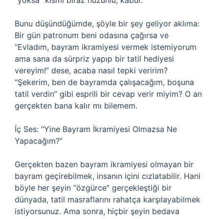
“yoksa” kısmı biraz hüzünlü, kabul.
Bunu düşündüğümde, şöyle bir şey geliyor aklıma:
Bir gün patronum beni odasına çağırsa ve
“Evladım, bayram ikramiyesi vermek istemiyorum
ama sana da sürpriz yapıp bir tatil hediyesi
vereyim!” dese, acaba nasıl tepki veririm?
“Şekerim, ben de bayramda çalışacağım, boşuna
tatil verdin” gibi esprili bir cevap verir miyim? O an
gerçekten bana kalır mı bilemem.
İç Ses: “Yine Bayram İkramiyesi Olmazsa Ne
Yapacağım?”
Gerçekten bazen bayram ikramiyesi olmayan bir
bayram geçirebilmek, insanın içini cızlatabilir. Hani
böyle her şeyin “özgürce” gerçekleştiği bir
dünyada, tatil masraflarını rahatça karşılayabilmek
istiyorsunuz. Ama sonra, hiçbir şeyin bedava