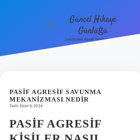
Güncel Hikaye
menüyü
Günlüğü
aç
Sektörden neşeli bilgilerle tanış!
Anasayfa
Gizlilik
Politikası
Yasal Uyarı
PASIF AGRESIF SAVUNMA
Hakkımızda
MEKANIZMASI NEDIR
Tarih: Ekim 9, 2024
PASIF AGRESIF
KIŞILER NASIL