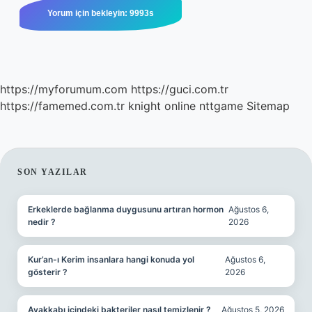
https://myforumum.com
https://guci.com.tr
https://famemed.com.tr
knight online
nttgame
Sitemap
SIDEBAR
SON YAZILAR
Erkeklerde bağlanma duygusunu artıran hormon
Ağustos 6,
nedir ?
2026
Kur’an-ı Kerim insanlara hangi konuda yol
Ağustos 6,
gösterir ?
2026
Ayakkabı içindeki bakteriler nasıl temizlenir ?
Ağustos 5, 2026