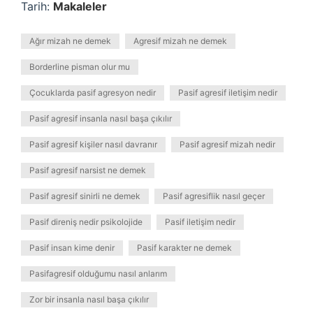
Tarih:
Makaleler
Ağır mizah ne demek
Agresif mizah ne demek
Borderline pisman olur mu
Çocuklarda pasif agresyon nedir
Pasif agresif iletişim nedir
Pasif agresif insanla nasıl başa çıkılır
Pasif agresif kişiler nasıl davranır
Pasif agresif mizah nedir
Pasif agresif narsist ne demek
Pasif agresif sinirli ne demek
Pasif agresiflik nasıl geçer
Pasif direniş nedir psikolojide
Pasif iletişim nedir
Pasif insan kime denir
Pasif karakter ne demek
Pasifagresif olduğumu nasıl anlarım
Zor bir insanla nasıl başa çıkılır