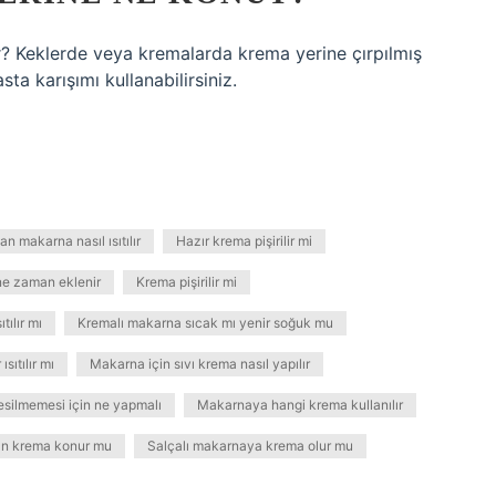
ir? Keklerde veya kremalarda krema yerine çırpılmış
ta karışımı kullanabilirsiniz.
n makarna nasıl ısıtılır
Hazır krema pişirilir mi
e zaman eklenir
Krema pişirilir mi
tılır mı
Kremalı makarna sıcak mı yenir soğuk mu
sıtılır mı
Makarna için sıvı krema nasıl yapılır
silmemesi için ne yapmalı
Makarnaya hangi krema kullanılır
n krema konur mu
Salçalı makarnaya krema olur mu