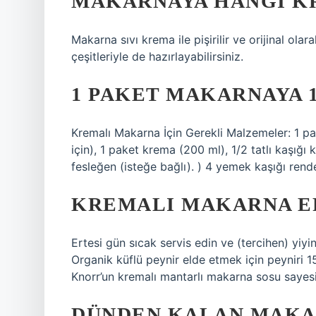
MAKARNAYA HANGI K
Makarna sıvı krema ile pişirilir ve orijinal olar
çeşitleriyle de hazırlayabilirsiniz.
1 PAKET MAKARNAYA 
Kremalı Makarna İçin Gerekli Malzemeler: 1 pa
için), 1 paket krema (200 ml), 1/2 tatlı kaşığı ka
fesleğen (isteğe bağlı). ) 4 yemek kaşığı rend
KREMALI MAKARNA ER
Ertesi gün sıcak servis edin ve (tercihen) yiyin
Organik küflü peynir elde etmek için peyniri 15
Knorr’un kremalı mantarlı makarna sosu sayes
DÜNDEN KALAN MAKAR