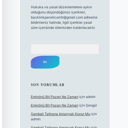
Hukuka ve yasal düzenlemelere aykırı
olduğunu düşündüğünüz içerikleri,
backlinkpanelicomtr@gmail.com
adresine
bildirmeniz halinde, ilgili içerikler yasal
süre içerisinde sitemizden kaldırılacaktır.
Arama
SON YORUMLAR
Eminönü Bit Pazarı Ne Zaman
için
admin
Eminönü Bit Pazarı Ne Zaman
için
Şengül
Şambali Tatlısına Amonyak Konur Mu
için
admin
Şambali Tatlısına Amonyak Konur Mu
için