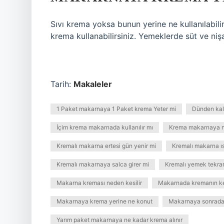
Sıvı krema yoksa bunun yerine ne kullanılabil
krema kullanabilirsiniz. Yemeklerde süt ve nişas
Tarih:
Makaleler
1 Paket makarnaya 1 Paket krema Yeter mi
Dünden kala
İçim krema makarnada kullanılır mı
Krema makarnaya n
Kremalı makarna ertesi gün yenir mi
Kremalı makarna ısı
Kremalı makarnaya salca girer mi
Kremalı yemek tekrar ı
Makarna kreması neden kesilir
Makarnada kremanın ke
Makarnaya krema yerine ne konut
Makarnaya sonrada
Yarım paket makarnaya ne kadar krema alınır