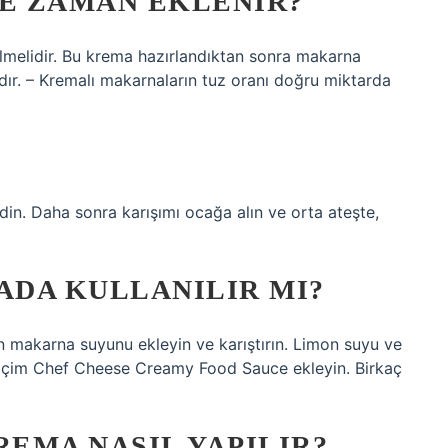
E ZAMAN EKLENIR?
ilmelidir. Bu krema hazırlandıktan sonra makarna
ıdır. – Kremalı makarnaların tuz oranı doğru miktarda
in. Daha sonra karışımı ocağa alın ve orta ateşte,
DA KULLANILIR MI?
 makarna suyunu ekleyin ve karıştırın. Limon suyu ve
 İçim Chef Cheese Creamy Food Sauce ekleyin. Birkaç
REMA NASIL YAPILIR?