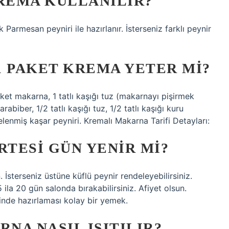
REMA KULLANILIR?
ak Parmesan peyniri ile hazırlanır. İsterseniz farklı peynir
1 PAKET KREMA YETER MI?
ket makarna, 1 tatlı kaşığı tuz (makarnayı pişirmek
rabiber, 1/2 tatlı kaşığı tuz, 1/2 tatlı kaşığı kuru
elenmiş kaşar peyniri. Kremalı Makarna Tarifi Detayları:
TESI GÜN YENIR MI?
. İsterseniz üstüne küflü peynir rendeleyebilirsiniz.
 ila 20 gün salonda bırakabilirsiniz. Afiyet olsun.
inde hazırlaması kolay bir yemek.
NA NASIL ISITILIR?