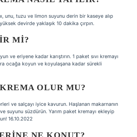
ını, unu, tuzu ve limon suyunu derin bir kaseye alıp
üksek devirde yaklaşık 10 dakika çırpın.
IR MI?
yun ve eriyene kadar karıştırın. 1 paket sıvı kremayı
nra ocağa koyun ve koyulaşana kadar sürekli
 KREMA OLUR MU?
rleri ve salçayı iyice kavurun. Haşlanan makarnanın
n ve suyunu süzdürün. Yarım paket kremayı ekleyip
un! 16.10.2022
ERINE NE KONUT?