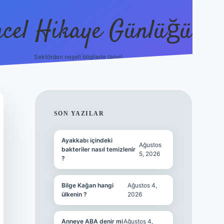
cel Hikaye Günlüğü
Sektörden neşeli bilgilerle tanış!
https://piabe
SIDEBAR
SON YAZILAR
Ayakkabı içindeki
Ağustos
bakteriler nasıl temizlenir
5, 2026
?
Bilge Kağan hangi
Ağustos 4,
ülkenin ?
2026
Anneye ABA denir mi
Ağustos 4,