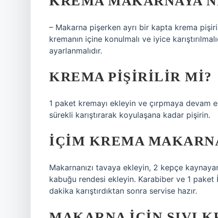
KREMA MAKARNAYA N
– Makarna pişerken ayrı bir kapta krema pişir
kremanın içine konulmalı ve iyice karıştırılmal
ayarlanmalıdır.
KREMA PIŞIRILIR MI?
1 paket kremayı ekleyin ve çırpmaya devam ed
sürekli karıştırarak koyulaşana kadar pişirin.
İÇIM KREMA MAKARNA
Makarnanızı tavaya ekleyin, 2 kepçe kaynayan
kabuğu rendesi ekleyin. Karabiber ve 1 paket
dakika karıştırdıktan sonra servise hazır.
MAKARNA IÇIN SIVI K