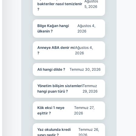
Ağustos
bakteriler nasıl temizlenir
5, 2026
?
Bilge Kağan hangi
Ağustos 4,
ülkenin ?
2026
Anneye ABA denir mi
Ağustos 4,
?
2026
Ali hangi dilde ?
Temmuz 30, 2026
Yönetim bilişim sistemleri
Temmuz
hangi puan türü ?
29, 2026
Kök eksi 1 neye
Temmuz 27,
eşittir ?
2026
Yaz okulunda kredi
Temmuz 26,
sınırı nedir ?
2026