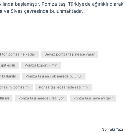
ılında başlamıştır. Pomza taşı Türkiye’de ağırlıklı olarak
ara ve Sivas çevresinde bulunmaktadır.
1 ton pomza ne kadar
Beyaz pomza taşı ne işe yarar
pit edilir
Pomza Export kimin
 kullanılır
Pomza taşı en çok nerede bulunur
onza mı pomza mı
Ponza taşı eczanede satılır mı
tır mı
Ponza taşı nerede üretiliyor
Ponza taşı neye iyi gelir
Sonraki Yazı