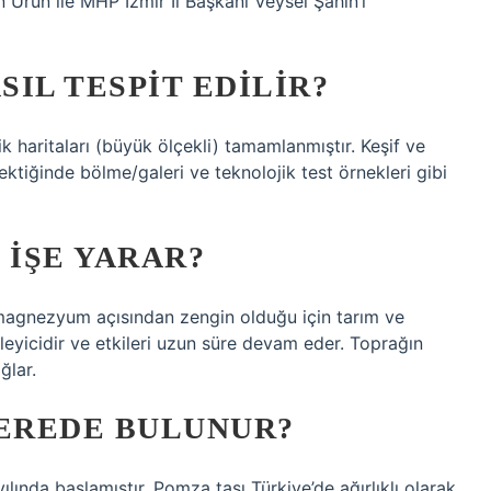
Ürün ile MHP İzmir İl Başkanı Veysel Şahin’i
IL TESPIT EDILIR?
k haritaları (büyük ölçekli) tamamlanmıştır. Keşif ve
ktiğinde bölme/galeri ve teknolojik test örnekleri gibi
 IŞE YARAR?
magnezyum açısından zengin olduğu için tarım ve
enleyicidir ve etkileri uzun süre devam eder. Toprağın
ğlar.
NEREDE BULUNUR?
ılında başlamıştır. Pomza taşı Türkiye’de ağırlıklı olarak