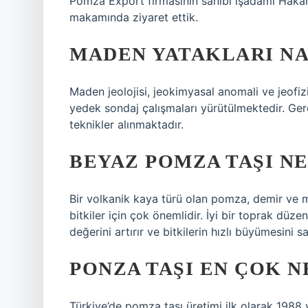
Pomza Export firmasının sahibi işadamı Hakan 
makamında ziyaret ettik.
MADEN YATAKLARI NAS
Maden jeolojisi, jeokimyasal anomali ve jeofizi
yedek sondaj çalışmaları yürütülmektedir. Gere
teknikler alınmaktadır.
BEYAZ POMZA TAŞI NE
Bir volkanik kaya türü olan pomza, demir ve 
bitkiler için çok önemlidir. İyi bir toprak düz
değerini artırır ve bitkilerin hızlı büyümesini sa
PONZA TAŞI EN ÇOK 
Türkiye’de pomza taşı üretimi ilk olarak 1988 y