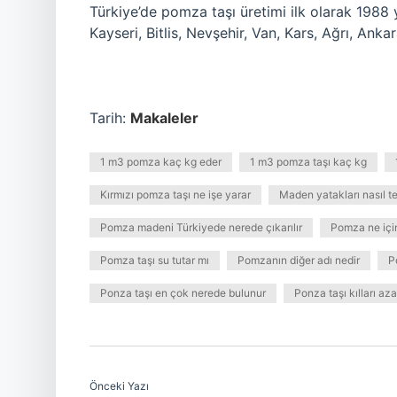
Türkiye’de pomza taşı üretimi ilk olarak 1988 y
Kayseri, Bitlis, Nevşehir, Van, Kars, Ağrı, Ank
Tarih:
Makaleler
1 m3 pomza kaç kg eder
1 m3 pomza taşı kaç kg
Kırmızı pomza taşı ne işe yarar
Maden yatakları nasıl tes
Pomza madeni Türkiyede nerede çıkarılır
Pomza ne için
Pomza taşı su tutar mı
Pomzanın diğer adı nedir
P
Ponza taşı en çok nerede bulunur
Ponza taşı kılları azal
Önceki Yazı