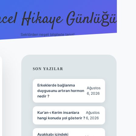
cel Hikaye Günlüğü
Sektörden neşeli bilgilerle tanış!
https://pi
SIDEBAR
SON YAZILAR
Erkeklerde bağlanma
Ağustos
duygusunu artıran hormon
6, 2026
nedir ?
Kur’an-ı Kerim insanlara
Ağustos
hangi konuda yol gösterir ?
6, 2026
Ayakkabı içindeki