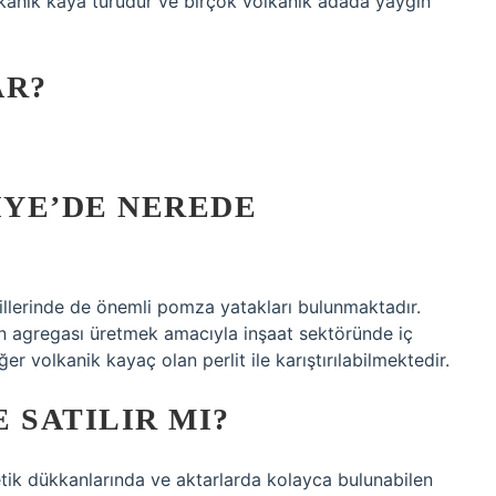
kanik kaya türüdür ve birçok volkanik adada yaygın
AR?
IYE’DE NEREDE
 illerinde de önemli pomza yatakları bulunmaktadır.
n agregası üretmek amacıyla inşaat sektöründe iç
er volkanik kayaç olan perlit ile karıştırılabilmektedir.
 SATILIR MI?
tik dükkanlarında ve aktarlarda kolayca bulunabilen