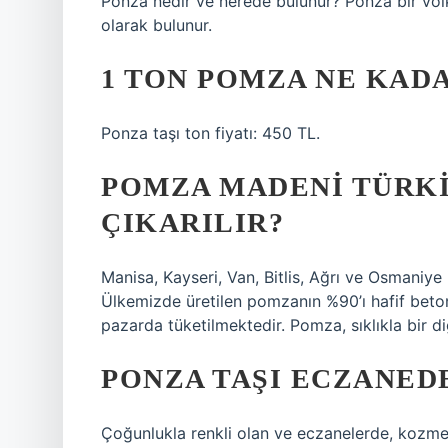
Ponza nedir ve nerede bulunur? Ponza bir vol
olarak bulunur.
1 TON POMZA NE KAD
Ponza taşı ton fiyatı: 450 TL.
POMZA MADENI TÜRK
ÇIKARILIR?
Manisa, Kayseri, Van, Bitlis, Ağrı ve Osmaniye
Ülkemizde üretilen pomzanın %90’ı hafif beto
pazarda tüketilmektedir. Pomza, sıklıkla bir diğ
PONZA TAŞI ECZANEDE
Çoğunlukla renkli olan ve eczanelerde, kozme