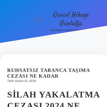
Güncel Hikaye
menüyü
Günlüğü
aç
Sektörden neşeli bilgilerle tanış!
Anasayfa
Gizlilik
Politikası
Yasal Uyarı
RUHSATSIZ TABANCA TAŞIMA
Hakkımızda
CEZASI NE KADAR
Tarih: Kasım 22, 2024
SILAH YAKALATMA
CEZASI 2024 NE