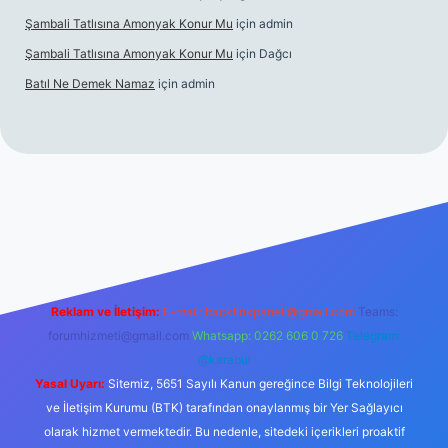
Şambali Tatlısına Amonyak Konur Mu
için
admin
Şambali Tatlısına Amonyak Konur Mu
için
Dağcı
Batıl Ne Demek Namaz
için
admin
bella.casino/
Reklam ve İletişim:
E-mail:
backlinkpaneli@gmail.com
Teams:
forumhizmeti@gmail.com
Whatsapp: 0262 606 0 726
Telegram:
@karabul
Yasal Uyarı:
Sitemiz, 5651 Sayılı Kanun gereğince Bilgi Teknolojileri
ve İletişim Kurumu (BTK) tarafından onaylanmış bir Yer Sağlayıcı
olarak hizmet vermektedir. Bu nedenle, sitedeki içerikleri proaktif