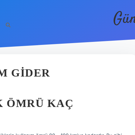
Gün
M GIDER
K ÖMRÜ KAÇ