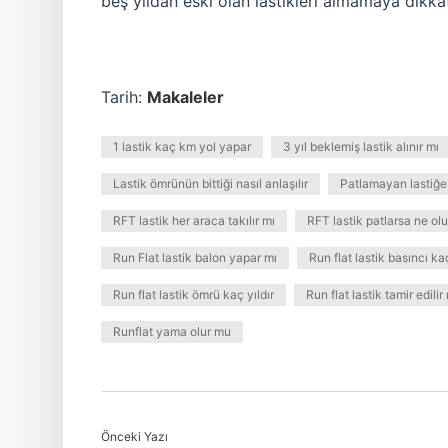
beş yıldan eski olan lastikleri almamaya dikkat
Tarih:
Makaleler
1 lastik kaç km yol yapar
3 yıl beklemiş lastik alınır mı
Lastik ömrünün bittiği nasıl anlaşılır
Patlamayan lastiğe
RFT lastik her araca takılır mı
RFT lastik patlarsa ne olu
Run Flat lastik balon yapar mı
Run flat lastik basıncı ka
Run flat lastik ömrü kaç yıldır
Run flat lastik tamir edilir
Runflat yama olur mu
Önceki Yazı