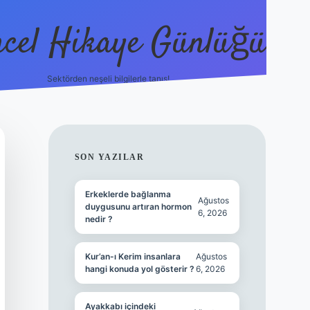
cel Hikaye Günlüğü
Sektörden neşeli bilgilerle tanış!
https://piabe
SIDEBAR
SON YAZILAR
Erkeklerde bağlanma
Ağustos
duygusunu artıran hormon
6, 2026
nedir ?
Kur’an-ı Kerim insanlara
Ağustos
hangi konuda yol gösterir ?
6, 2026
Ayakkabı içindeki