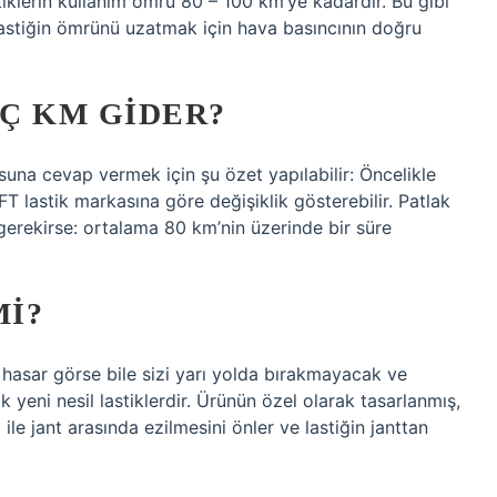
klerin kullanım ömrü 80 – 100 km’ye kadardır. Bu gibi
 Lastiğin ömrünü uzatmak için hava basıncının doğru
Ç KM GIDER?
suna cevap vermek için şu özet yapılabilir: Öncelikle
T lastik markasına göre değişiklik gösterebilir. Patlak
gerekirse: ortalama 80 km’nin üzerinde bir süre
MI?
n, hasar görse bile sizi yarı yolda bırakmayacak ve
 yeni nesil lastiklerdir. Ürünün özel olarak tasarlanmış,
ile jant arasında ezilmesini önler ve lastiğin janttan