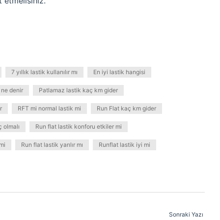
 etmelisiniz.
7 yıllık lastik kullanılır mı
En iyi lastik hangisi
 ne denir
Patlamaz lastik kaç km gider
r
RFT mi normal lastik mi
Run Flat kaç km gider
ç olmalı
Run flat lastik konforu etkiler mi
 mi
Run flat lastik yarılır mı
Runflat lastik iyi mi
Sonraki Yazı