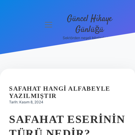
Güncel Hikaye
menüyü
Günlüğü
aç
Sektörden neşeli bilgilerle tanış!
Anasayfa
Gizlilik
Politikası
Yasal Uyarı
SAFAHAT HANGI ALFABEYLE
Hakkımızda
YAZILMIŞTIR
Tarih: Kasım 8, 2024
SAFAHAT ESERININ
TÜRÜ NEDIR?