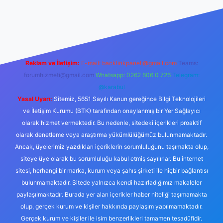
iabella.casino/
Reklam ve İletişim:
E-mail:
backlinkpaneli@gmail.com
Teams:
forumhizmeti@gmail.com
Whatsapp: 0262 606 0 726
Telegram:
@karabul
Yasal Uyarı:
Sitemiz, 5651 Sayılı Kanun gereğince Bilgi Teknolojileri
ve İletişim Kurumu (BTK) tarafından onaylanmış bir Yer Sağlayıcı
olarak hizmet vermektedir. Bu nedenle, sitedeki içerikleri proaktif
olarak denetleme veya araştırma yükümlülüğümüz bulunmamaktadır.
Ancak, üyelerimiz yazdıkları içeriklerin sorumluluğunu taşımakta olup,
siteye üye olarak bu sorumluluğu kabul etmiş sayılırlar. Bu internet
sitesi, herhangi bir marka, kurum veya şahıs şirketi ile hiçbir bağlantısı
bulunmamaktadır. Sitede yalnızca kendi hazırladığımız makaleler
paylaşılmaktadır. Burada yer alan içerikler haber niteliği taşımamakta
olup, gerçek kurum ve kişiler hakkında paylaşım yapılmamaktadır.
Gerçek kurum ve kişiler ile isim benzerlikleri tamamen tesadüfidir.