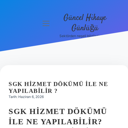
Güncel Hikaye
menüyü
Günlüğü
aç
Sektörden neşeli bilgilerle tanış!
Anasayfa
Gizlilik
Politikası
Yasal Uyarı
SGK HIZMET DÖKÜMÜ ILE NE
Hakkımızda
YAPILABILIR ?
Tarih: Haziran 6, 2026
SGK HIZMET DÖKÜMÜ
ILE NE YAPILABILIR?