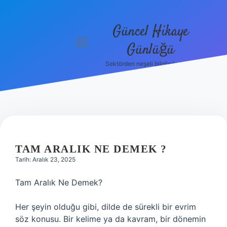
Güncel Hikaye
menüyü
Günlüğü
aç
Sektörden neşeli bilgilerle tanış!
Anasayfa
Gizlilik
Politikası
Yasal Uyarı
TAM ARALIK NE DEMEK ?
Hakkımızda
Tarih: Aralık 23, 2025
Tam Aralık Ne Demek?
Her şeyin olduğu gibi, dilde de sürekli bir evrim
söz konusu. Bir kelime ya da kavram, bir dönemin