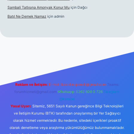
Şambali Tatlısına Amonyak Konur Mu
için
Dağcı
Batıl Ne Demek Namaz
için
admin
//piabella.casino/
Reklam ve İletişim:
E-mail:
backlinkpaneli@gmail.com
Teams:
forumhizmeti@gmail.com
Whatsapp: 0262 606 0 726
Telegram:
@karabul
Yasal Uyarı:
Sitemiz, 5651 Sayılı Kanun gereğince Bilgi Teknolojileri
ve İletişim Kurumu (BTK) tarafından onaylanmış bir Yer Sağlayıcı
olarak hizmet vermektedir. Bu nedenle, sitedeki içerikleri proaktif
olarak denetleme veya araştırma yükümlülüğümüz bulunmamaktadır.