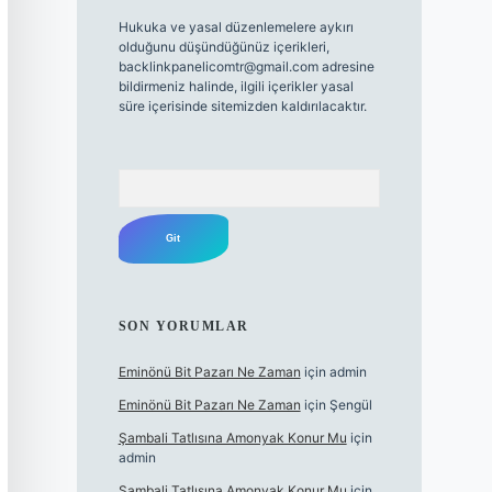
Hukuka ve yasal düzenlemelere aykırı
olduğunu düşündüğünüz içerikleri,
backlinkpanelicomtr@gmail.com
adresine
bildirmeniz halinde, ilgili içerikler yasal
süre içerisinde sitemizden kaldırılacaktır.
Arama
SON YORUMLAR
Eminönü Bit Pazarı Ne Zaman
için
admin
Eminönü Bit Pazarı Ne Zaman
için
Şengül
Şambali Tatlısına Amonyak Konur Mu
için
admin
Şambali Tatlısına Amonyak Konur Mu
için