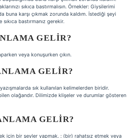
larınızı sıkıca bastırmalısın. Örnekler: Giysilerimi
buna karşı çıkmak zorunda kaldım. İstediği şeyi
 sıkıca bastırmanız gerekir.
ANLAMA GELIR?
aparken veya konuşurken çıkın.
ANLAMA GELIR?
azışmalarda sık kullanılan kelimelerden biridir.
ilen olağandır. Dilimizde klişeler ve durumlar gösteren
ANLAMA GELIR?
ek için bir şeyler yapmak. : (bir) rahatsız etmek veya