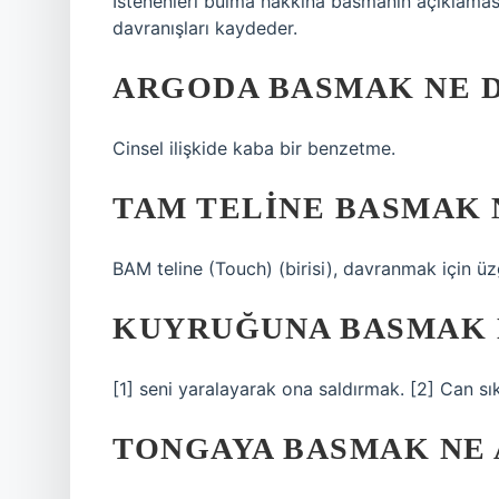
İstenenleri bulma hakkına basmanın açıklamasın
davranışları kaydeder.
ARGODA BASMAK NE 
Cinsel ilişkide kaba bir benzetme.
TAM TELINE BASMAK 
BAM teline (Touch) (birisi), davranmak için üz
KUYRUĞUNA BASMAK 
[1] seni yaralayarak ona saldırmak. [2] Can sık
TONGAYA BASMAK NE 