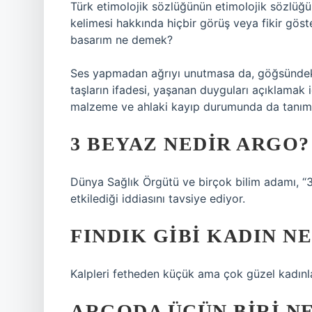
Türk etimolojik sözlüğünün etimolojik sözlüğ
kelimesi hakkında hiçbir görüş veya fikir gös
basarım ne demek?
Ses yapmadan ağrıyı unutmasa da, göğsündeki t
taşların ifadesi, yaşanan duyguları açıklamak i
malzeme ve ahlaki kayıp durumunda da tanımlan
3 BEYAZ NEDIR ARGO?
Dünya Sağlık Örgütü ve birçok bilim adamı, “3
etkilediği iddiasını tavsiye ediyor.
FINDIK GIBI KADIN N
Kalpleri fetheden küçük ama çok güzel kadınlar
ARGODA ÜÇÜN BIRI N