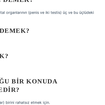
tal organlarının (penis ve iki testis) üç ve bu üçlüdeki
E DEMEK?
K?
UĞU BIR KONUDA
EDIR?
) birini rahatsız etmek için.