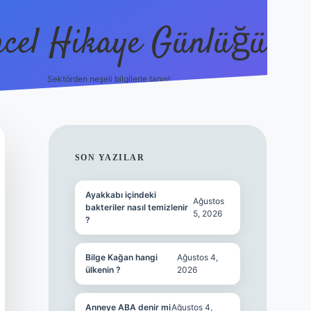
cel Hikaye Günlüğü
Sektörden neşeli bilgilerle tanış!
https://piabel
SIDEBAR
SON YAZILAR
Ayakkabı içindeki
Ağustos
bakteriler nasıl temizlenir
5, 2026
?
Bilge Kağan hangi
Ağustos 4,
ülkenin ?
2026
Anneye ABA denir mi
Ağustos 4,