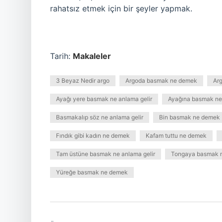
rahatsız etmek için bir şeyler yapmak.
Tarih:
Makaleler
3 Beyaz Nedir argo
Argoda basmak ne demek
Arg
Ayağı yere basmak ne anlama gelir
Ayağına basmak ne 
Basmakalıp söz ne anlama gelir
Bin basmak ne demek
Fındık gibi kadın ne demek
Kafam tuttu ne demek
Tam üstüne basmak ne anlama gelir
Tongaya basmak n
Yüreğe basmak ne demek