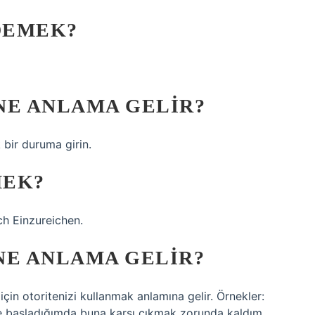
DEMEK?
NE ANLAMA GELIR?
bir duruma girin.
MEK?
ch Einzureichen.
NE ANLAMA GELIR?
 için otoritenizi kullanmak anlamına gelir. Örnekler:
 başladığımda buna karşı çıkmak zorunda kaldım.