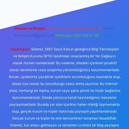
abella.casino/
Reklam ve İletişim:
E-mail:
backlinkpaneli@gmail.com
Teams:
forumhizmeti@gmail.com
Whatsapp: 0262 606 0 726
Telegram:
@karabul
Yasal Uyarı:
Sitemiz, 5651 Sayılı Kanun gereğince Bilgi Teknolojileri
ve İletişim Kurumu (BTK) tarafından onaylanmış bir Yer Sağlayıcı
olarak hizmet vermektedir. Bu nedenle, sitedeki içerikleri proaktif
olarak denetleme veya araştırma yükümlülüğümüz bulunmamaktadır.
Ancak, üyelerimiz yazdıkları içeriklerin sorumluluğunu taşımakta olup,
siteye üye olarak bu sorumluluğu kabul etmiş sayılırlar. Bu internet
sitesi, herhangi bir marka, kurum veya şahıs şirketi ile hiçbir bağlantısı
bulunmamaktadır. Sitede yalnızca kendi hazırladığımız makaleler
paylaşılmaktadır. Burada yer alan içerikler haber niteliği taşımamakta
olup, gerçek kurum ve kişiler hakkında paylaşım yapılmamaktadır.
Gerçek kurum ve kişiler ile isim benzerlikleri tamamen tesadüfidir.
Sitemiz, kar amacı gütmeyen ve tamamen ücretsiz bir bilgi paylaşım