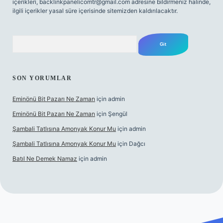
içerikleri,
backlinkpanelicomtr@gmail.com
adresine bildirmeniz halinde,
ilgili içerikler yasal süre içerisinde sitemizden kaldırılacaktır.
Arama
SON YORUMLAR
Eminönü Bit Pazarı Ne Zaman
için
admin
Eminönü Bit Pazarı Ne Zaman
için
Şengül
Şambali Tatlısına Amonyak Konur Mu
için
admin
Şambali Tatlısına Amonyak Konur Mu
için
Dağcı
Batıl Ne Demek Namaz
için
admin