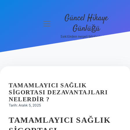
Güncel Hikaye
menüyü
Günlüğü
aç
Sektörden neşeli bilgilerle tanış!
Anasayfa
Gizlilik
Politikası
Yasal Uyarı
TAMAMLAYICI SAĞLIK
Hakkımızda
SIGORTASI DEZAVANTAJLARI
NELERDIR ?
Tarih: Aralık 5, 2025
TAMAMLAYICI SAĞLIK