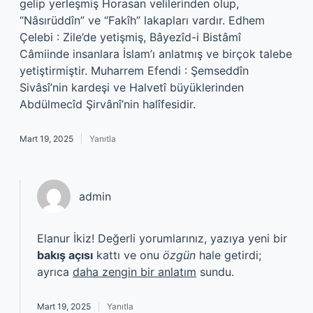
gelip yerleşmiş Horasan velilerinden olup,
“Nâsırüddîn” ve “Fakîh” lakapları vardır. Edhem
Çelebi : Zile’de yetişmiş, Bâyezîd-i Bistâmî
Câmiinde insanlara İslam’ı anlatmış ve birçok talebe
yetiştirmiştir. Muharrem Efendi : Şemseddîn
Sivâsî’nin kardeşi ve Halvetî büyüklerinden
Abdülmecîd Şirvânî’nin halîfesidir.
Mart 19, 2025
Yanıtla
admin
Elanur İkiz! Değerli yorumlarınız, yazıya yeni bir
bakış açısı
kattı ve onu
özgün
hale getirdi;
ayrıca
daha zengin bir anlatım
sundu.
Mart 19, 2025
Yanıtla