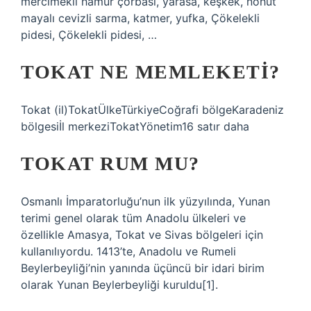
mercimekli hamur çorbası, yarasa, keşkek, nohut
mayalı cevizli sarma, katmer, yufka, Çökelekli
pidesi, Çökelekli pidesi, …
TOKAT NE MEMLEKETI?
Tokat (il)TokatÜlkeTürkiyeCoğrafi bölgeKaradeniz
bölgesiİl merkeziTokatYönetim16 satır daha
TOKAT RUM MU?
Osmanlı İmparatorluğu’nun ilk yüzyılında, Yunan
terimi genel olarak tüm Anadolu ülkeleri ve
özellikle Amasya, Tokat ve Sivas bölgeleri için
kullanılıyordu. 1413’te, Anadolu ve Rumeli
Beylerbeyliği’nin yanında üçüncü bir idari birim
olarak Yunan Beylerbeyliği kuruldu[1].