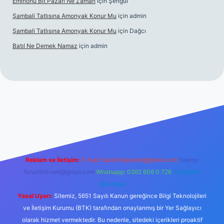
Eminönü Bit Pazarı Ne Zaman
için
Şengül
Şambali Tatlısına Amonyak Konur Mu
için
admin
Şambali Tatlısına Amonyak Konur Mu
için
Dağcı
Batıl Ne Demek Namaz
için
admin
o/
Reklam ve İletişim:
E-mail:
backlinkpaneli@gmail.com
Teams:
forumhizmeti@gmail.com
Whatsapp: 0262 606 0 726
Telegram:
@karabul
Yasal Uyarı:
Sitemiz, 5651 Sayılı Kanun gereğince Bilgi Teknolojileri
ve İletişim Kurumu (BTK) tarafından onaylanmış bir Yer Sağlayıcı
olarak hizmet vermektedir. Bu nedenle, sitedeki içerikleri proaktif