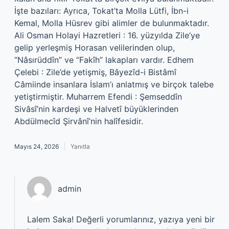
İşte bazıları: Ayrıca, Tokat’ta Molla Lütfi, İbn-i
Kemal, Molla Hüsrev gibi alimler de bulunmaktadır.
Ali Osman Holayi Hazretleri : 16. yüzyılda Zile’ye
gelip yerleşmiş Horasan velilerinden olup,
“Nâsırüddîn” ve “Fakîh” lakapları vardır. Edhem
Çelebi : Zile’de yetişmiş, Bâyezîd-i Bistâmî
Câmiinde insanlara İslam’ı anlatmış ve birçok talebe
yetiştirmiştir. Muharrem Efendi : Şemseddîn
Sivâsî’nin kardeşi ve Halvetî büyüklerinden
Abdülmecîd Şirvânî’nin halîfesidir.
Mayıs 24, 2026
Yanıtla
admin
Lalem Saka! Değerli yorumlarınız, yazıya yeni bir