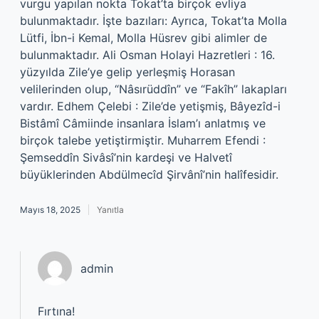
vurgu yapılan nokta Tokat’ta birçok evliya
bulunmaktadır. İşte bazıları: Ayrıca, Tokat’ta Molla
Lütfi, İbn-i Kemal, Molla Hüsrev gibi alimler de
bulunmaktadır. Ali Osman Holayi Hazretleri : 16.
yüzyılda Zile’ye gelip yerleşmiş Horasan
velilerinden olup, “Nâsırüddîn” ve “Fakîh” lakapları
vardır. Edhem Çelebi : Zile’de yetişmiş, Bâyezîd-i
Bistâmî Câmiinde insanlara İslam’ı anlatmış ve
birçok talebe yetiştirmiştir. Muharrem Efendi :
Şemseddîn Sivâsî’nin kardeşi ve Halvetî
büyüklerinden Abdülmecîd Şirvânî’nin halîfesidir.
Mayıs 18, 2025
Yanıtla
admin
Fırtına!