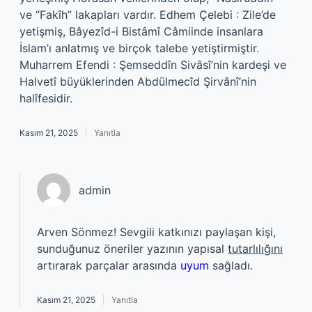
ve “Fakîh” lakapları vardır. Edhem Çelebi : Zile’de
yetişmiş, Bâyezîd-i Bistâmî Câmiinde insanlara
İslam’ı anlatmış ve birçok talebe yetiştirmiştir.
Muharrem Efendi : Şemseddîn Sivâsî’nin kardeşi ve
Halvetî büyüklerinden Abdülmecîd Şirvânî’nin
halîfesidir.
Kasım 21, 2025
Yanıtla
admin
Arven Sönmez! Sevgili katkınızı paylaşan kişi,
sunduğunuz öneriler yazının yapısal
tutarlılığını
artırarak parçalar arasında
uyum
sağladı.
Kasım 21, 2025
Yanıtla