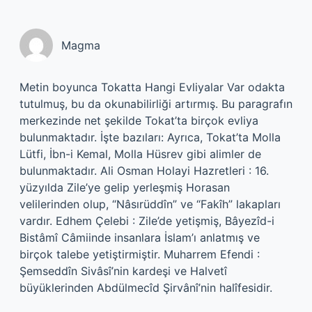
Magma
Metin boyunca Tokatta Hangi Evliyalar Var odakta
tutulmuş, bu da okunabilirliği artırmış. Bu paragrafın
merkezinde net şekilde Tokat’ta birçok evliya
bulunmaktadır. İşte bazıları: Ayrıca, Tokat’ta Molla
Lütfi, İbn-i Kemal, Molla Hüsrev gibi alimler de
bulunmaktadır. Ali Osman Holayi Hazretleri : 16.
yüzyılda Zile’ye gelip yerleşmiş Horasan
velilerinden olup, “Nâsırüddîn” ve “Fakîh” lakapları
vardır. Edhem Çelebi : Zile’de yetişmiş, Bâyezîd-i
Bistâmî Câmiinde insanlara İslam’ı anlatmış ve
birçok talebe yetiştirmiştir. Muharrem Efendi :
Şemseddîn Sivâsî’nin kardeşi ve Halvetî
büyüklerinden Abdülmecîd Şirvânî’nin halîfesidir.