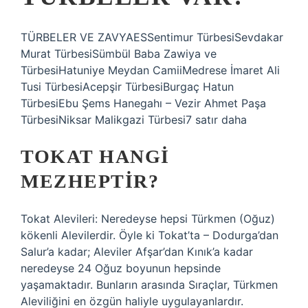
TÜRBELER VE ZAVYAESSentimur TürbesiSevdakar
Murat TürbesiSümbül Baba Zawiya ve
TürbesiHatuniye Meydan CamiiMedrese İmaret Ali
Tusi TürbesiAcepşir TürbesiBurgaç Hatun
TürbesiEbu Şems Hanegahı – Vezir Ahmet Paşa
TürbesiNiksar Malikgazi Türbesi7 satır daha
TOKAT HANGI
MEZHEPTIR?
Tokat Alevileri: Neredeyse hepsi Türkmen (Oğuz)
kökenli Alevilerdir. Öyle ki Tokat’ta – Dodurga’dan
Salur’a kadar; Aleviler Afşar’dan Kınık’a kadar
neredeyse 24 Oğuz boyunun hepsinde
yaşamaktadır. Bunların arasında Sıraçlar, Türkmen
Aleviliğini en özgün haliyle uygulayanlardır.