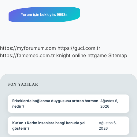
https://myforumum.com
https://guci.com.tr
https://famemed.com.tr
knight online
nttgame
Sitemap
SIDEBAR
SON YAZILAR
Erkeklerde bağlanma duygusunu artıran hormon
Ağustos 6,
nedir ?
2026
Kur’an-ı Kerim insanlara hangi konuda yol
Ağustos 6,
gösterir ?
2026