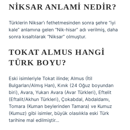
NIKSAR ANLAMI NEDIR?
Türklerin Niksar’ı fethetmesinden sonra şehre “iyi
kale” anlamına gelen “Nik-hisar” adı verilmiş, daha
sonra kısaltılarak “Niksar” olmuştur.
TOKAT ALMUS HANGI
TÜRK BOYU?
Eski isimleriyle Tokat ilinde; Almus (İtil
Bulgarları/Almış Han), Kınık (24 Oğuz boyundan
biri), Avara, Yukarı Avara (Avar Türkleri), Eftelit
(Eftalit/Akhun Türkleri), Çokabdal, Abdaldamı,
Tomara (Kuman beylerinden Tamara) ve Kumuz
(Kumuz) gibi isimler, büyük olasılıkla eski Türk
tarihine mal edilmiştir…