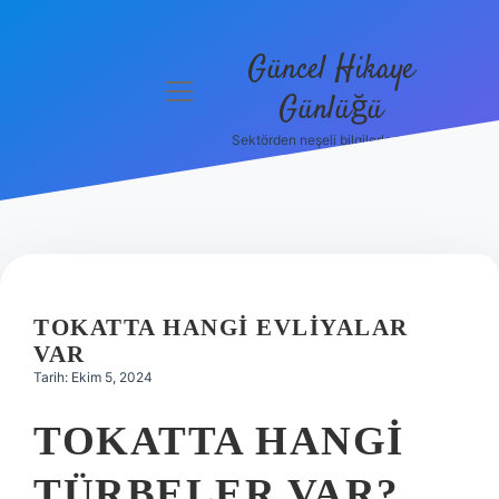
Güncel Hikaye
menüyü
Günlüğü
aç
Sektörden neşeli bilgilerle tanış!
Anasayfa
Gizlilik
Politikası
Yasal Uyarı
TOKATTA HANGI EVLIYALAR
Hakkımızda
VAR
Tarih: Ekim 5, 2024
TOKATTA HANGI
TÜRBELER VAR?