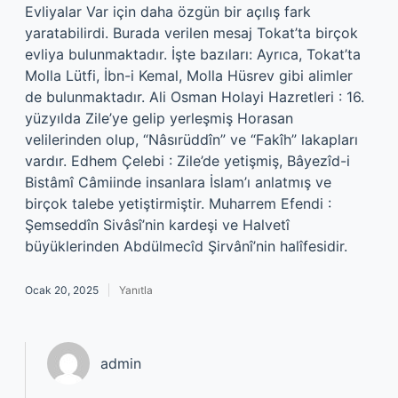
Evliyalar Var için daha özgün bir açılış fark
yaratabilirdi. Burada verilen mesaj Tokat’ta birçok
evliya bulunmaktadır. İşte bazıları: Ayrıca, Tokat’ta
Molla Lütfi, İbn-i Kemal, Molla Hüsrev gibi alimler
de bulunmaktadır. Ali Osman Holayi Hazretleri : 16.
yüzyılda Zile’ye gelip yerleşmiş Horasan
velilerinden olup, “Nâsırüddîn” ve “Fakîh” lakapları
vardır. Edhem Çelebi : Zile’de yetişmiş, Bâyezîd-i
Bistâmî Câmiinde insanlara İslam’ı anlatmış ve
birçok talebe yetiştirmiştir. Muharrem Efendi :
Şemseddîn Sivâsî’nin kardeşi ve Halvetî
büyüklerinden Abdülmecîd Şirvânî’nin halîfesidir.
Ocak 20, 2025
Yanıtla
admin