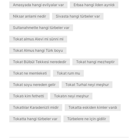
Amasyada hangi evliyalar var
Erbaa hangi ilden ayrıldı
Niksar anlami nedir
Sivasta hangi türbeler var
Sultanahmette hangi türbeler var
Tokat almus Alevi mi sünni mi
Tokat Almus hangi Türk boyu
Tokat Bülbül Tekkesi nerededir
Tokat hangi mezheptir
Tokat ne memleketi
Tokat rum mu
Tokat soyu nereden gelir
Tokat Turhal neyi meşhur
Tokatı kim fethetti
Tokatın neyi meşhur
Tokatlılar Karadenizli midir
Tokatta eskiden kimler vardı
Tokatta hangi türbeler var
Türbelere ne için gidilir