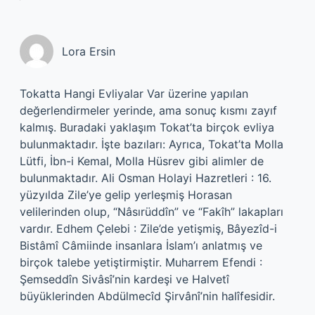
Lora Ersin
Tokatta Hangi Evliyalar Var üzerine yapılan
değerlendirmeler yerinde, ama sonuç kısmı zayıf
kalmış. Buradaki yaklaşım Tokat’ta birçok evliya
bulunmaktadır. İşte bazıları: Ayrıca, Tokat’ta Molla
Lütfi, İbn-i Kemal, Molla Hüsrev gibi alimler de
bulunmaktadır. Ali Osman Holayi Hazretleri : 16.
yüzyılda Zile’ye gelip yerleşmiş Horasan
velilerinden olup, “Nâsırüddîn” ve “Fakîh” lakapları
vardır. Edhem Çelebi : Zile’de yetişmiş, Bâyezîd-i
Bistâmî Câmiinde insanlara İslam’ı anlatmış ve
birçok talebe yetiştirmiştir. Muharrem Efendi :
Şemseddîn Sivâsî’nin kardeşi ve Halvetî
büyüklerinden Abdülmecîd Şirvânî’nin halîfesidir.