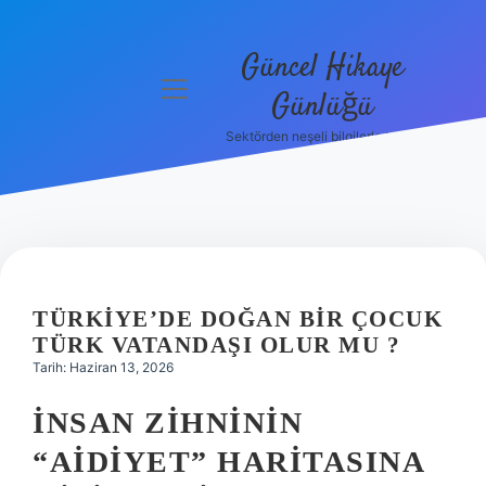
Güncel Hikaye
menüyü
Günlüğü
aç
Sektörden neşeli bilgilerle tanış!
Anasayfa
Gizlilik
Politikası
Yasal Uyarı
TÜRKIYE’DE DOĞAN BIR ÇOCUK
Hakkımızda
TÜRK VATANDAŞI OLUR MU ?
Tarih: Haziran 13, 2026
İNSAN ZIHNININ
“AIDIYET” HARITASINA