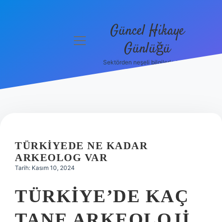
Güncel Hikaye
menüyü
Günlüğü
aç
Sektörden neşeli bilgilerle tanış!
Anasayfa
Gizlilik
Politikası
Yasal Uyarı
TÜRKIYEDE NE KADAR
Hakkımızda
ARKEOLOG VAR
Tarih: Kasım 10, 2024
TÜRKIYE’DE KAÇ
TANE ARKEOLOJI