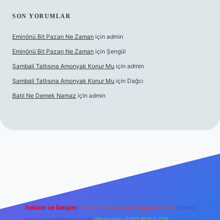
SON YORUMLAR
Eminönü Bit Pazarı Ne Zaman
için
admin
Eminönü Bit Pazarı Ne Zaman
için
Şengül
Şambali Tatlısına Amonyak Konur Mu
için
admin
Şambali Tatlısına Amonyak Konur Mu
için
Dağcı
Batıl Ne Demek Namaz
için
admin
lla.casino/
Reklam ve İletişim:
E-mail:
backlinkpaneli@gmail.com
Teams:
forumhizmeti@gmail.com
Whatsapp: 0262 606 0 726
Telegram: