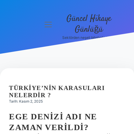
Güncel Hikaye
menüyü
Günlüğü
aç
Sektörden neşeli bilgilerle tanış!
Anasayfa
Gizlilik
Politikası
Yasal Uyarı
TÜRKIYE’NIN KARASULARI
Hakkımızda
NELERDIR ?
Tarih: Kasım 2, 2025
EGE DENIZI ADI NE
ZAMAN VERILDI?