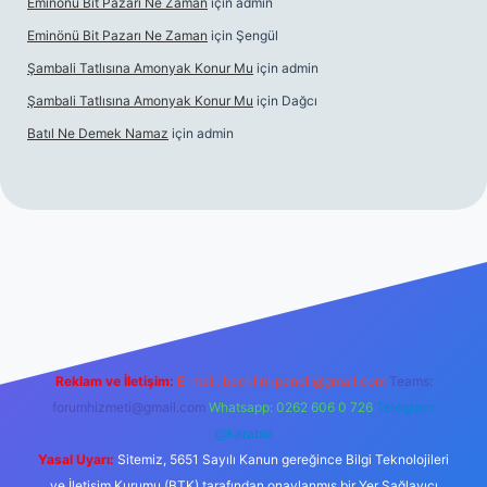
Eminönü Bit Pazarı Ne Zaman
için
admin
Eminönü Bit Pazarı Ne Zaman
için
Şengül
Şambali Tatlısına Amonyak Konur Mu
için
admin
Şambali Tatlısına Amonyak Konur Mu
için
Dağcı
Batıl Ne Demek Namaz
için
admin
://piabella.casino/
Reklam ve İletişim:
E-mail:
backlinkpaneli@gmail.com
Teams:
forumhizmeti@gmail.com
Whatsapp: 0262 606 0 726
Telegram:
@karabul
Yasal Uyarı:
Sitemiz, 5651 Sayılı Kanun gereğince Bilgi Teknolojileri
ve İletişim Kurumu (BTK) tarafından onaylanmış bir Yer Sağlayıcı