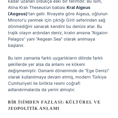
kadar uzanan oldukça eski bir terimdir. Bu isim,
Atina Kralı Theseus’un babası
Kral Aigeus
(Aegeus)
’tan gelir. Rivayete göre Aigeus, oğlunun
Minotor’u yenmek için çıktığı Girit seferinden sağ
dönmediğini sanarak kendini bu denize atar. Bu
trajik olayın ardından deniz, kralın anısına “Aigaion
Pelagos” yani “Aegean Sea” olarak anılmaya
başlanır.
Bu isim zamanla farklı uygarlıkların dilinde farklı
şekillerde yer alsa da anlamı ve kökeni
değişmemiştir. Osmanlı döneminde de “Ege Denizi”
olarak kullanılmaya devam etmiş, modern Türkiye
Cumhuriyeti ile birlikte resmi coğrafi
adlandırmalarda da yerini almıştır.
BIR İSIMDEN FAZLASI: KÜLTÜREL VE
JEOPOLITIK ANLAMI