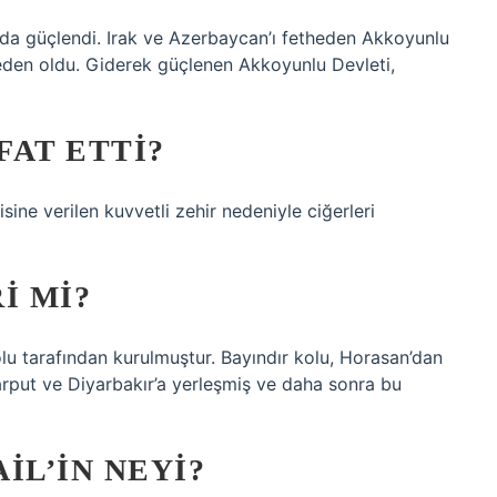
da güçlendi. Irak ve Azerbaycan’ı fetheden Akkoyunlu
neden oldu. Giderek güçlenen Akkoyunlu Devleti,
FAT ETTI?
sine verilen kuvvetli zehir nedeniyle ciğerleri
I MI?
lu tarafından kurulmuştur. Bayındır kolu, Horasan’dan
arput ve Diyarbakır’a yerleşmiş ve daha sonra bu
IL’IN NEYI?