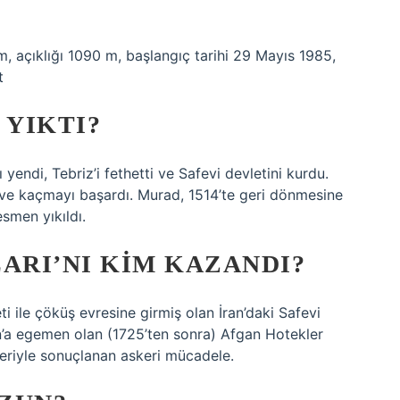
 açıklığı 1090 m, başlangıç ​​tarihi 29 Mayıs 1985,
t
YIKTI?
yendi, Tebriz’i fethetti ve Safevi devletini kurdu.
ve kaçmayı başardı. Murad, 1514’te geri dönmesine
smen yıkıldı.
ARI’NI KIM KAZANDI?
 ile çöküş evresine girmiş olan İran’daki Safevi
an’a egemen olan (1725’ten sonra) Afgan Hotekler
eriyle sonuçlanan askeri mücadele.