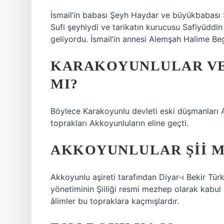
İsmail’in babası Şeyh Haydar ve büyükbabası Ş
Sufi şeyhiydi ve tarikatın kurucusu Safiyüdd
geliyordu. İsmail’in annesi Alemşah Halime B
KARAKOYUNLULAR VE
MI?
Böylece Karakoyunlu devleti eski düşmanları A
toprakları Akkoyunluların eline geçti.
AKKOYUNLULAR ŞII M
Akkoyunlu aşireti tarafından Diyar-ı Bekir Tü
yönetiminin Şiiliği resmi mezhep olarak kabul 
âlimler bu topraklara kaçmışlardır.