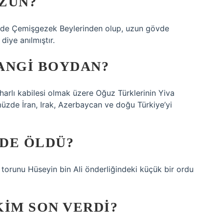
ZUN?
nde Çemişgezek Beylerinden olup, uzun gövde
iye anılmıştır.
NGI BOYDAN?
harlı kabilesi olmak üzere Oğuz Türklerinin Yiva
üzde İran, Irak, Azerbaycan ve doğu Türkiye’yi
DE ÖLDÜ?
runu Hüseyin bin Ali önderliğindeki küçük bir ordu
IM SON VERDI?