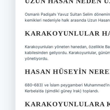
UZUN HASAN NEDEN U
Osmanlı Padişahı Yavuz Sultan Selim dönemi
kemikleri nedeniyle halk arasında Uzun Hasan d
KARAKOYUNLULAR HA
Karakoyunluları yöneten hanedan, özellikle Ba
kabilesinden geliyordu. Karakoyunlular, günüm
yönetiyordu.
HASAN HÜSEYIN NERE
680–683) ve İslam peygamberi Muhammed’in to
Kerbela’da (şimdiki güney Irak) toplandı.
KARAKOYUNLULARA K