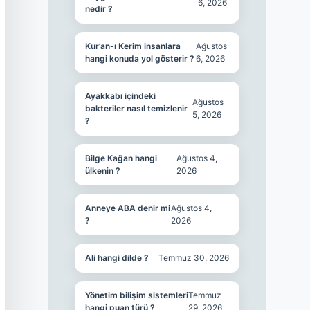
6, 2026
nedir ?
Kur’an-ı Kerim insanlara
Ağustos
hangi konuda yol gösterir ?
6, 2026
Ayakkabı içindeki
Ağustos
bakteriler nasıl temizlenir
5, 2026
?
Bilge Kağan hangi
Ağustos 4,
ülkenin ?
2026
Anneye ABA denir mi
Ağustos 4,
?
2026
Ali hangi dilde ?
Temmuz 30, 2026
Yönetim bilişim sistemleri
Temmuz
hangi puan türü ?
29, 2026