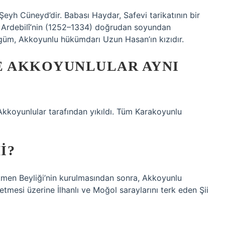
eyh Cüneyd’dir. Babası Haydar, Safevi tarikatının bir
in Ardebilî’nin (1252–1334) doğrudan soyundan
egüm, Akkoyunlu hükümdarı Uzun Hasan’ın kızıdır.
 AKKOYUNLULAR AYNI
kkoyunlular tarafından yıkıldı. Tüm Karakoyunlu
I?
rkmen Beyliği’nin kurulmasından sonra, Akkoyunlu
etmesi üzerine İlhanlı ve Moğol saraylarını terk eden Şii