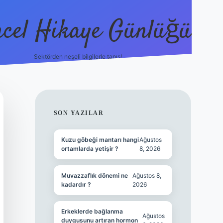
cel Hikaye Günlüğü
Sektörden neşeli bilgilerle tanış!
https://piabel
SIDEBAR
SON YAZILAR
Kuzu göbeği mantarı hangi
Ağustos
ortamlarda yetişir ?
8, 2026
Muvazzaflık dönemi ne
Ağustos 8,
kadardır ?
2026
Erkeklerde bağlanma
Ağustos
duygusunu artıran hormon