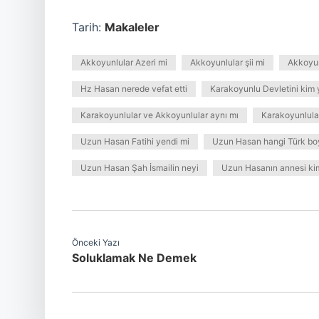
Tarih:
Makaleler
Akkoyunlular Azeri mi
Akkoyunlular şii mi
Akkoyun
Hz Hasan nerede vefat etti
Karakoyunlu Devletini kim y
Karakoyunlular ve Akkoyunlular aynı mı
Karakoyunlula
Uzun Hasan Fatihi yendi mi
Uzun Hasan hangi Türk bo
Uzun Hasan Şah İsmailin neyi
Uzun Hasanın annesi ki
Önceki Yazı
Soluklamak Ne Demek