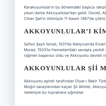
Karakoyunlular’ın bu dönemdeki başlıca rakipl
yıkan darbe Akkoyunlular’dan geldi. Devlet, A
Cihan Şah’ın ölümüyle 11 Kasım 1467’de çöktü v
AKKOYUNLULAR’I KIM
Safevi Şeyh İsmail, 1501’de Nahçıvan’da Elvan’ı 
Murad, 1503’te Hemedan’daki savaşta yenildi 
rağmen başarısız oldu ve Akkoyunlu devleti re
AKKOYUNLULAR ŞII M
Akkoyunlu aşireti tarafından Diyar-ı Bekir Türk
Moğol saraylarından kaçan Şii âlimler, Akkoyu
nedeniyle bu topraklara sığındılar.