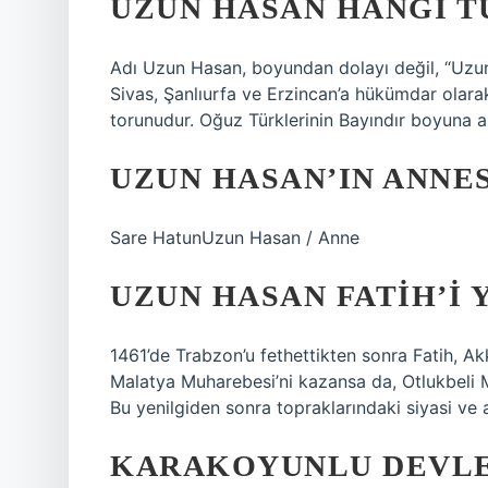
UZUN HASAN HANGI T
Adı Uzun Hasan, boyundan dolayı değil, “Uzun” 
Sivas, Şanlıurfa ve Erzincan’a hükümdar olara
torunudur. Oğuz Türklerinin Bayındır boyuna 
UZUN HASAN’IN ANNES
Sare HatunUzun Hasan / Anne
UZUN HASAN FATIH’I 
1461’de Trabzon’u fethettikten sonra Fatih, Ak
Malatya Muharebesi’ni kazansa da, Otlukbeli Mu
Bu yenilgiden sonra topraklarındaki siyasi ve
KARAKOYUNLU DEVLET