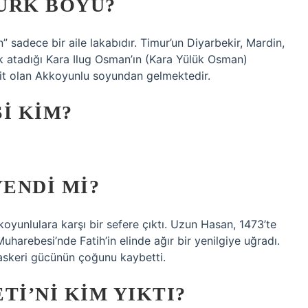
ÜRK BOYU?
sadece bir aile lakabıdır. Timur’un Diyarbekir, Mardin,
k atadığı Kara Ilug Osman’ın (Kara Yülük Osman)
ait olan Akkoyunlu soyundan gelmektedir.
I KIM?
YENDI MI?
koyunlulara karşı bir sefere çıktı. Uzun Hasan, 1473’te
harebesi’nde Fatih’in elinde ağır bir yenilgiye uğradı.
 askeri gücünün çoğunu kaybetti.
I’NI KIM YIKTI?