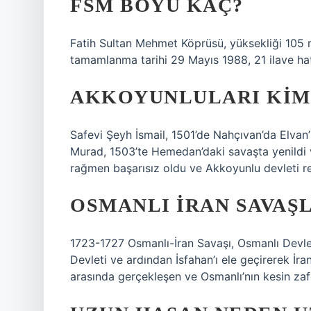
FSM BOYU KAÇ?
Fatih Sultan Mehmet Köprüsü, yüksekliği 105 m,
tamamlanma tarihi 29 Mayıs 1988, 21 ilave ha
AKKOYUNLULARI KIM 
Safevi Şeyh İsmail, 1501’de Nahçıvan’da Elvan’ı 
Murad, 1503’te Hemedan’daki savaşta yenildi 
rağmen başarısız oldu ve Akkoyunlu devleti re
OSMANLI İRAN SAVAŞL
1723-1727 Osmanlı-İran Savaşı, Osmanlı Devleti
Devleti ve ardından İsfahan’ı ele geçirerek İr
arasında gerçekleşen ve Osmanlı’nın kesin zaf