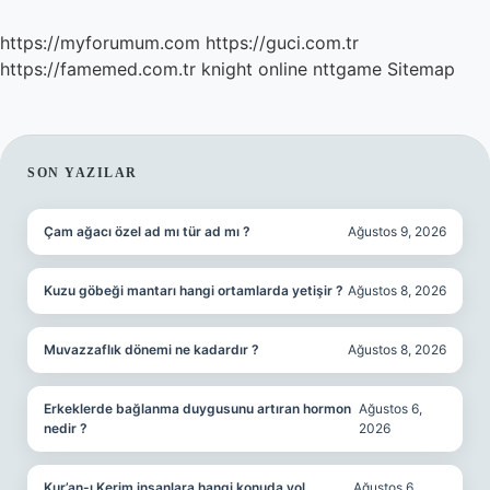
https://myforumum.com
https://guci.com.tr
https://famemed.com.tr
knight online
nttgame
Sitemap
SIDEBAR
SON YAZILAR
Çam ağacı özel ad mı tür ad mı ?
Ağustos 9, 2026
Kuzu göbeği mantarı hangi ortamlarda yetişir ?
Ağustos 8, 2026
Muvazzaflık dönemi ne kadardır ?
Ağustos 8, 2026
Erkeklerde bağlanma duygusunu artıran hormon
Ağustos 6,
nedir ?
2026
Kur’an-ı Kerim insanlara hangi konuda yol
Ağustos 6,