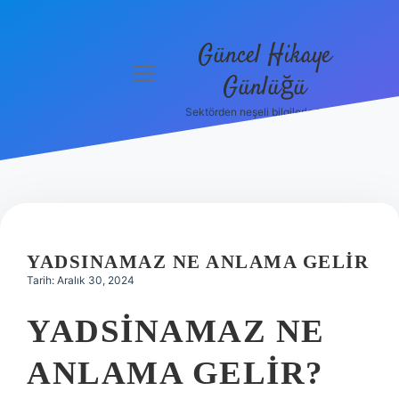
Güncel Hikaye
menüyü
Günlüğü
aç
Sektörden neşeli bilgilerle tanış!
Anasayfa
Gizlilik
Politikası
Yasal Uyarı
YADSINAMAZ NE ANLAMA GELIR
Hakkımızda
Tarih: Aralık 30, 2024
YADSINAMAZ NE
ANLAMA GELIR?