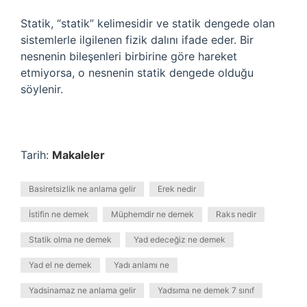
Statik, “statik” kelimesidir ve statik dengede olan
sistemlerle ilgilenen fizik dalını ifade eder. Bir
nesnenin bileşenleri birbirine göre hareket
etmiyorsa, o nesnenin statik dengede olduğu
söylenir.
Tarih:
Makaleler
Basiretsizlik ne anlama gelir
Erek nedir
İstifin ne demek
Müphemdir ne demek
Raks nedir
Statik olma ne demek
Yad edeceğiz ne demek
Yad el ne demek
Yadı anlamı ne
Yadsinamaz ne anlama gelir
Yadsıma ne demek 7 sınıf