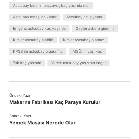
Astsubay kıdemli başçavuş kaç yaşında olur
Astsubay maaşı ne kadar
Astsubay ne iş yapar
En genç astsubay kaç yaşında
Gayler askere gider mi
Kimler astsubay olabilir
Kimler astsubay olamaz
KPSS ile astsubay olunur mu
MSÜnin yaşı kaç
Tsk kaç yaşında
Yedek astsubay yaş sınırı kaçtır
Önceki Yazı
Makarna Fabrikası Kaç Paraya Kurulur
Sonraki Yazı
Yemek Masası Nerede Olur