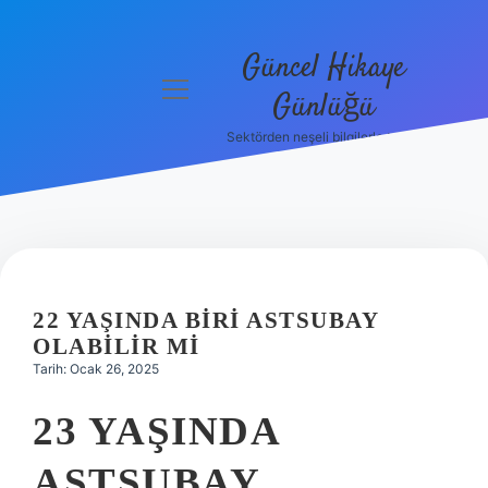
Güncel Hikaye
menüyü
Günlüğü
aç
Sektörden neşeli bilgilerle tanış!
Anasayfa
Gizlilik
Politikası
Yasal Uyarı
22 YAŞINDA BIRI ASTSUBAY
Hakkımızda
OLABILIR MI
Tarih: Ocak 26, 2025
23 YAŞINDA
ASTSUBAY