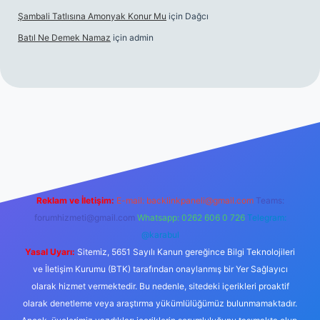
Şambali Tatlısına Amonyak Konur Mu
için
Dağcı
Batıl Ne Demek Namaz
için
admin
bella.casino/
Reklam ve İletişim:
E-mail:
backlinkpaneli@gmail.com
Teams:
forumhizmeti@gmail.com
Whatsapp: 0262 606 0 726
Telegram:
@karabul
Yasal Uyarı:
Sitemiz, 5651 Sayılı Kanun gereğince Bilgi Teknolojileri
ve İletişim Kurumu (BTK) tarafından onaylanmış bir Yer Sağlayıcı
olarak hizmet vermektedir. Bu nedenle, sitedeki içerikleri proaktif
olarak denetleme veya araştırma yükümlülüğümüz bulunmamaktadır.