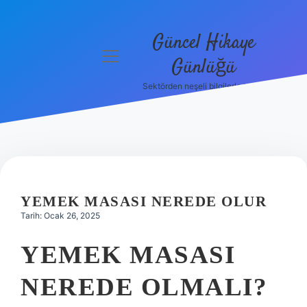
Güncel Hikaye
menüyü
Günlüğü
aç
Sektörden neşeli bilgilerle tanış!
Anasayfa
Gizlilik
Politikası
Yasal Uyarı
YEMEK MASASI NEREDE OLUR
Hakkımızda
Tarih: Ocak 26, 2025
YEMEK MASASI
NEREDE OLMALI?