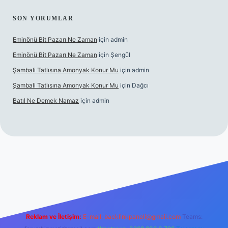
SON YORUMLAR
Eminönü Bit Pazarı Ne Zaman
için
admin
Eminönü Bit Pazarı Ne Zaman
için
Şengül
Şambali Tatlısına Amonyak Konur Mu
için
admin
Şambali Tatlısına Amonyak Konur Mu
için
Dağcı
Batıl Ne Demek Namaz
için
admin
lla.casino/
Reklam ve İletişim:
E-mail:
backlinkpaneli@gmail.com
Teams: