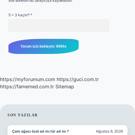
site adresim bu tarayıcıya kaydedilsin.
5 + 3 kaçtır?
*
https://myforumum.com
https://guci.com.tr
https://famemed.com.tr
Sitemap
SIDEBAR
SON YAZILAR
Çam ağacı özel ad mı tür ad mı ?
Ağustos 9, 2026