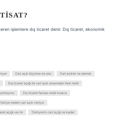
KTISAT?
eren işlemlere dış ticaret denir. Dış ticaret, ekonomik
riyor
Cari açık büyürse ne olur
Cari açıklık ne demek
Dış ticaret açığı ile cari açık arasındaki fark nedir
açıklayınız
Dış ticaret fazlası nedir kısaca
Türkiye neden cari açık veriyor
aret açığı var mı
Türkiyenin cari açığı ne kadar