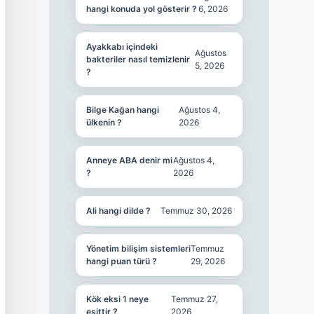
hangi konuda yol gösterir ?
6, 2026
Ayakkabı içindeki
Ağustos
bakteriler nasıl temizlenir
5, 2026
?
Bilge Kağan hangi
Ağustos 4,
ülkenin ?
2026
Anneye ABA denir mi
Ağustos 4,
?
2026
Ali hangi dilde ?
Temmuz 30, 2026
Yönetim bilişim sistemleri
Temmuz
hangi puan türü ?
29, 2026
Kök eksi 1 neye
Temmuz 27,
eşittir ?
2026