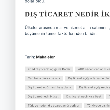
dolar oldu.
DIŞ TICARET NEDIR I
Ülkeler arasında mal ve hizmet alım satımını iç
büyümenin temel faktörlerinden biridir.
Tarih:
Makaleler
2024 dış ticaret açığı Ne Kadar
ABD neden cari açık ve
Cari fazla olursa ne olur
Dış ticaret açığı artarsa ne olur
Dış ticaret açığı nasıl hesaplanır
Dış ticaret açığı nedir 
Dış ticaret nedir iktisat
Dış ticaret nedir kısa özet
Türkiye neden dış ticaret açığı veriyor
Türkiyede dış tic