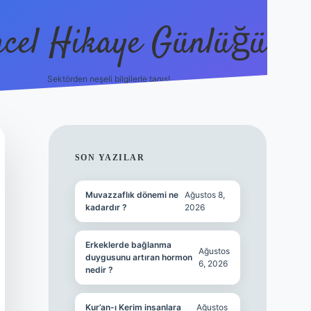
cel Hikaye Günlüğü
Sektörden neşeli bilgilerle tanış!
https://piab
SIDEBAR
SON YAZILAR
Muvazzaflık dönemi ne
Ağustos 8,
kadardır ?
2026
Erkeklerde bağlanma
Ağustos
duygusunu artıran hormon
6, 2026
nedir ?
Kur’an-ı Kerim insanlara
Ağustos